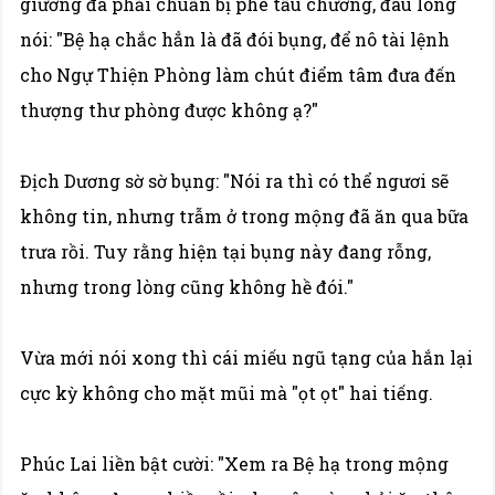
giường đã phải chuẩn bị phê tấu chương, đau lòng
nói: "Bệ hạ chắc hẳn là đã đói bụng, để nô tài lệnh
cho Ngự Thiện Phòng làm chút điểm tâm đưa đến
thượng thư phòng được không ạ?"
Địch Dương sờ sờ bụng: "Nói ra thì có thể ngươi sẽ
không tin, nhưng trẫm ở trong mộng đã ăn qua bữa
trưa rồi. Tuy rằng hiện tại bụng này đang rỗng,
nhưng trong lòng cũng không hề đói."
Vừa mới nói xong thì cái miếu ngũ tạng của hắn lại
cực kỳ không cho mặt mũi mà "ọt ọt" hai tiếng.
Phúc Lai liền bật cười: "Xem ra Bệ hạ trong mộng