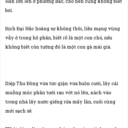
Hắn lớn lên ở phương Bắc, cho nên cũng không biết
bơi.
Địch Đại Hắc hoảng sợ không thôi, liều mạng vùng
vẫy ở trong hố phân, biết rõ là một con chó, nếu
không biết còn tưởng đó là một con gà mái già.
Diệp Thu Đồng vừa tức giận vừa buồn cười, lấy cái
muỗng múc phân tưới rau vớt nó lên, xách vào
trong nhà lấy nước giếng rửa mấy lần, cuối cùng
mới sạch sẽ.