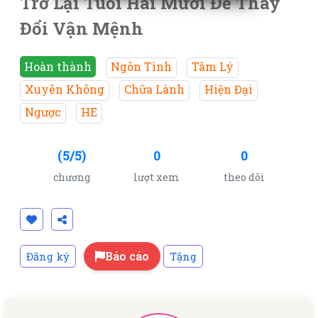
Trở Lại Tuổi Hai Mươi Để Thay
Đổi Vận Mệnh
Hoàn thành
Ngôn Tình
Tâm Lý
Xuyên Không
Chữa Lành
Hiện Đại
Ngược
HE
(5/5)
0
0
chương
lượt xem
theo dõi
Báo cáo
Đăng ký
Tặng