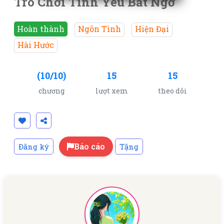
Trò Chơi Tình Yêu Bất Ngờ
Hoàn thành
Ngôn Tình
Hiện Đại
Hài Hước
(10/10)
15
15
chương
lượt xem
theo dõi
Báo cáo
Đăng ký
Tặng