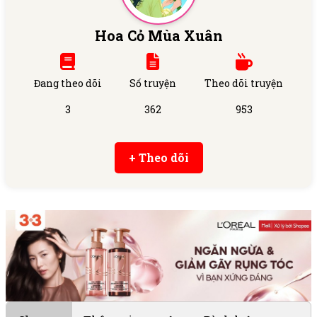
Hoa Cỏ Mùa Xuân
Đang theo dõi
Số truyện
Theo dõi truyện
3
362
953
+ Theo dõi