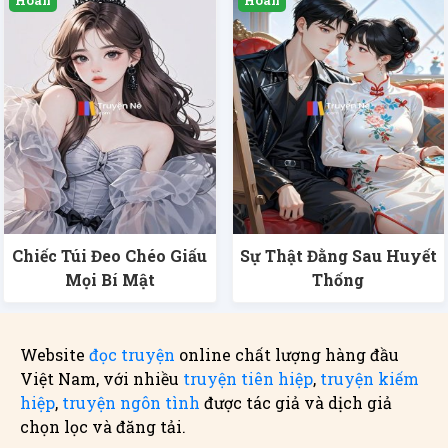
Chiếc Túi Đeo Chéo Giấu
Sự Thật Đằng Sau Huyết
Mọi Bí Mật
Thống
Website
đọc truyện
online chất lượng hàng đầu
Việt Nam, với nhiều
truyện tiên hiệp
,
truyện kiếm
hiệp
,
truyện ngôn tình
được tác giả và dịch giả
chọn lọc và đăng tải.