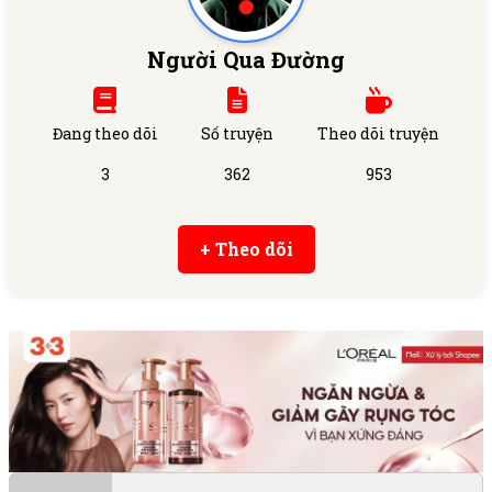
Người Qua Đường
Đang theo dõi
Số truyện
Theo dõi truyện
3
362
953
+ Theo dõi