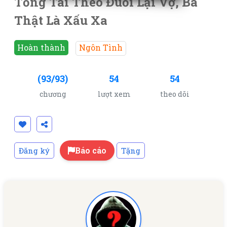
Tổng Tài Theo Đuổi Lại Vợ, Ba
Thật Là Xấu Xa
Hoàn thành
Ngôn Tình
(93/93)
54
54
chương
lượt xem
theo dõi
Báo cáo
Đăng ký
Tặng