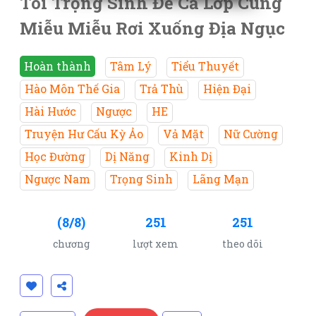
Tôi Trọng Sinh Để Cả Lớp Cùng
Miễu Miễu Rơi Xuống Địa Ngục
Hoàn thành
Tâm Lý
Tiểu Thuyết
Hào Môn Thế Gia
Trả Thù
Hiện Đại
Hài Hước
Ngược
HE
Truyện Hư Cấu Kỳ Ảo
Vả Mặt
Nữ Cường
Học Đường
Dị Năng
Kinh Dị
Ngược Nam
Trọng Sinh
Lãng Mạn
(8/8)
251
251
chương
lượt xem
theo dõi