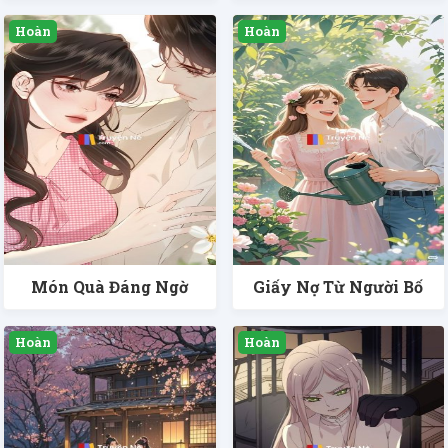
Món Quà Đáng Ngờ
Giấy Nợ Từ Người Bố