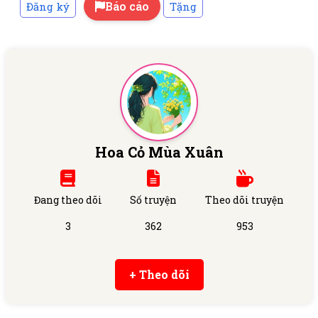
Báo cáo
Đăng ký
Tặng
Hoa Cỏ Mùa Xuân
Đang theo dõi
Số truyện
Theo dõi truyện
3
362
953
+ Theo dõi