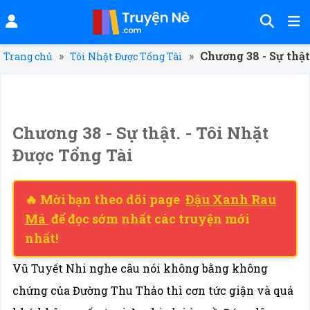
»
»
Chương 38 - Sự thật
Trang chủ
Tôi Nhặt Được Tổng Tài
Chương 38 - Sự thật. - Tôi Nhặt
Được Tổng Tài
🔥 Mời bạn theo dõi page
Đậu Xanh Rau
Má
để đọc sớm nhất các truyện mới
nhất!
Vũ Tuyết Nhi nghe câu nói không bằng không
chứng của Đường Thu Thảo thì cơn tức giận và quá