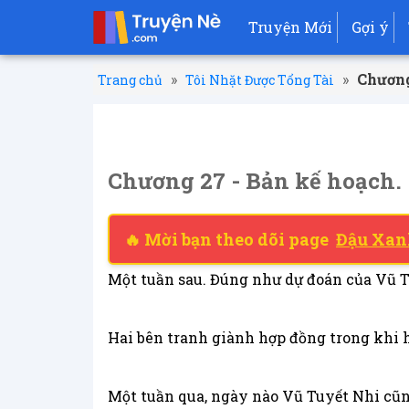
Truyện Mới
Gợi ý
»
»
Chương
Trang chủ
Tôi Nhặt Được Tổng Tài
Chương 27 - Bản kế hoạch. 
🔥 Mời bạn theo dõi page
Đậu Xan
Một tuần sau. Đúng như dự đoán của Vũ T
Hai bên tranh giành hợp đồng trong khi h
Một tuần qua, ngày nào Vũ Tuyết Nhi cũ