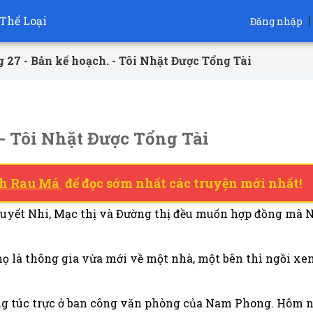
Thể Loại
|
Đăng nhập
 27 - Bản kế hoạch. - Tôi Nhặt Được Tổng Tài
- Tôi Nhặt Được Tổng Tài
h Rau Má
để đọc sớm nhất các truyện mới nhất!
uyết Nhi, Mạc thị và Đường thị đều muốn hợp đồng mà N
ọ là thông gia vừa mới về một nhà, một bên thì ngồi xe
ng túc trực ở ban công văn phòng của Nam Phong. Hôm n