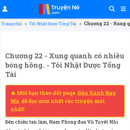
»
»
Chương 22 - Xung q
Trang chủ
Tôi Nhặt Được Tổng Tài
Chương 22 - Xung quanh có nhiều
bóng hồng. - Tôi Nhặt Được Tổng
Tài
🔥 Mời bạn theo dõi page
Đậu Xanh Rau
Má
để đọc sớm nhất các truyện mới
nhất!
Đến chiều tan làm, Nam Phong đưa Vũ Tuyết Nhi