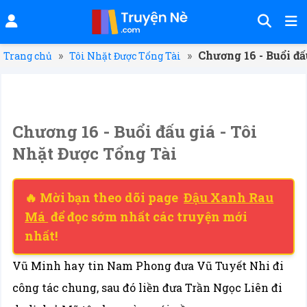
»
»
Chương 16 - Buổi đấ
Trang chủ
Tôi Nhặt Được Tổng Tài
Chương 16 - Buổi đấu giá - Tôi
Nhặt Được Tổng Tài
🔥 Mời bạn theo dõi page
Đậu Xanh Rau
Má
để đọc sớm nhất các truyện mới
nhất!
Vũ Minh hay tin Nam Phong đưa Vũ Tuyết Nhi đi
công tác chung, sau đó liền đưa Trần Ngọc Liên đi