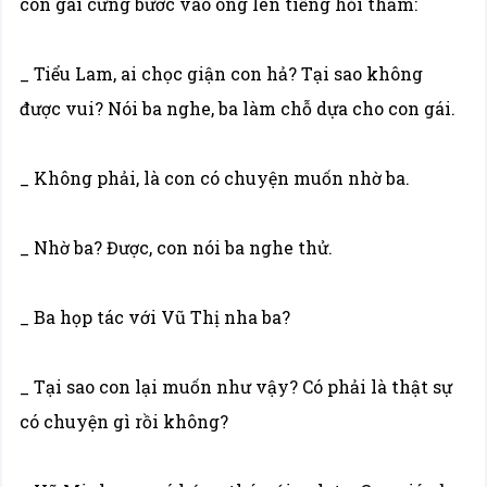
con gái cưng bước vào ông lên tiếng hỏi thăm:
_ Tiểu Lam, ai chọc giận con hả? Tại sao không
được vui? Nói ba nghe, ba làm chỗ dựa cho con gái.
_ Không phải, là con có chuyện muốn nhờ ba.
_ Nhờ ba? Được, con nói ba nghe thử.
_ Ba họp tác với Vũ Thị nha ba?
_ Tại sao con lại muốn như vậy? Có phải là thật sự
có chuyện gì rồi không?