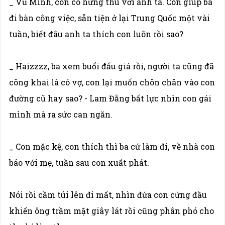
_ Vũ Minh, con có hứng thú với anh ta. Con giúp ba
đi bàn công việc, sẵn tiện ở lại Trung Quốc một vài
tuần, biết đâu anh ta thích con luôn rồi sao?
_ Haizzzz, ba xem buổi đấu giá rồi, người ta cũng đã
công khai là có vợ, con lại muốn chôn chân vào con
đường cũ hay sao? - Lam Đằng bất lực nhìn con gái
mình mà ra sức can ngăn.
_ Con mặc kệ, con thích thì ba cứ làm đi, về nhà con
báo với mẹ, tuần sau con xuất phát.
Nói rồi cầm túi lên đi mất, nhìn đứa con cứng đầu
khiến ông trầm mặt giây lát rồi cũng phân phó cho