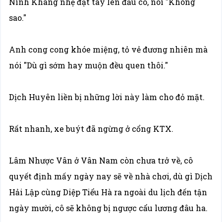
Ninh Khang nhẹ đặt tay lên đầu cô, nói "Không
sao."
Anh cong cong khóe miệng, tỏ vẻ đương nhiên mà
nói "Dù gì sớm hay muộn đều quen thôi."
Dịch Huyên liền bị những lời này làm cho đỏ mặt.
Rất nhanh, xe buýt đã ngừng ở cổng KTX.
Lâm Nhược Vân ở Vân Nam còn chưa trở về, cô
quyết định mấy ngày nay sẽ về nhà chơi, dù gì Dịch
Hải Lập cùng Diệp Tiểu Hà ra ngoài du lịch đến tận
ngày mười, cô sẽ không bị ngược cẩu lương đâu ha.