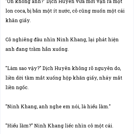
"Ổn không anh?" Dịch Huyên vừa mới vặn ra một
lon coca, bị bắn một ít nước, cô cũng muốn một cái
khăn giấy.
Cô nghiêng đầu nhìn Ninh Khang, lại phát hiện
anh đang trầm hẳn xuống.
"Làm sao vậy?" Dịch Huyên không rõ nguyên do,
liền dời tầm mắt xuống hộp khăn giấy, nháy mắt
liền ngốc.
"Ninh Khang, anh nghe em nói, là hiểu lầm."
"Hiểu lầm?" Ninh Khang liếc nhìn cô một cái.