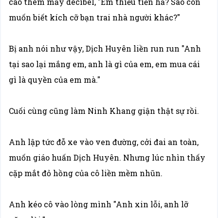
cao thêm mấy decibel, "Em thiếu tiền hả? Sao còn
muốn biết kích cỡ bạn trai nhà người khác?"
Bị anh nói như vậy, Dịch Huyên liền run run "Anh
tại sao lại mắng em, anh là gì của em, em mua cái
gì là quyền của em mà."
Cuối cùng cũng làm Ninh Khang giận thật sự rồi.
Anh lập tức đỗ xe vào ven đường, cởi đai an toàn,
muốn giáo huấn Dịch Huyên. Nhưng lúc nhìn thấy
cặp mắt đỏ hồng của cô liền mềm nhũn.
Anh kéo cô vào lòng mình "Anh xin lỗi, anh lỡ