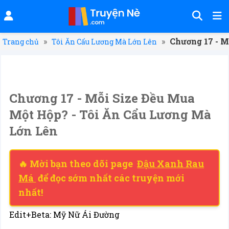
»
»
Chương 17 - M
Trang chủ
Tôi Ăn Cẩu Lương Mà Lớn Lên
Chương 17 - Mỗi Size Đều Mua
Một Hộp? - Tôi Ăn Cẩu Lương Mà
Lớn Lên
🔥 Mời bạn theo dõi page
Đậu Xanh Rau
Má
để đọc sớm nhất các truyện mới
nhất!
Edit+Beta: Mỹ Nữ Ái Đường