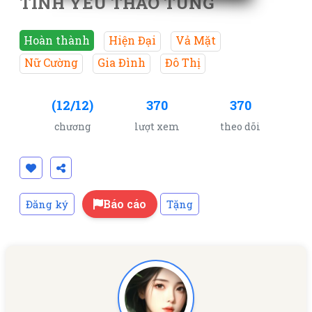
TÌNH YÊU THAO TÚNG
Hoàn thành
Hiện Đại
Vả Mặt
Nữ Cường
Gia Đình
Đô Thị
(12/12)
370
370
chương
lượt xem
theo dõi
Báo cáo
Đăng ký
Tặng