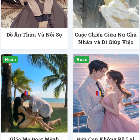
Đồ Ăn Thừa Và Nỗi Sợ
Cuộc Chiến Giữa Nữ Chủ
Nhân và Dì Giúp Việc
Giấc Mơ Đoạt Mệnh
Đứa Con Không Rõ Lai