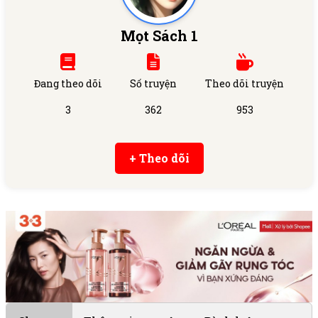
Mọt Sách 1
Đang theo dõi
Số truyện
Theo dõi truyện
3
362
953
+ Theo dõi