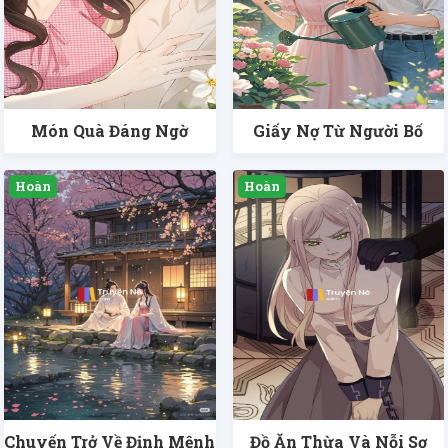
Món Quà Đáng Ngờ
Giấy Nợ Từ Người Bố
Chuyến Trở Về Định Mệnh
Đồ Ăn Thừa Và Nỗi Sợ