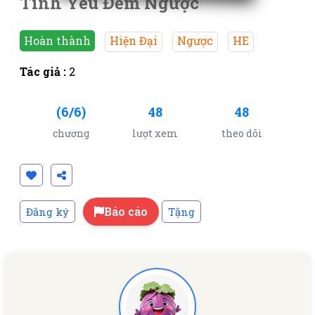
Tình Yêu Đếm Ngược
Hoàn thành
Hiện Đại
Ngược
HE
Tác giả :
2
(6/6)
48
48
chương
lượt xem
theo dõi
Báo cáo
Đăng ký
Tặng