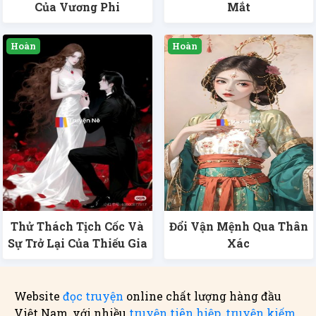
Của Vương Phi
Mắt
Thử Thách Tịch Cốc Và
Đổi Vận Mệnh Qua Thân
Sự Trở Lại Của Thiếu Gia
Xác
Website
đọc truyện
online chất lượng hàng đầu
Việt Nam, với nhiều
truyện tiên hiệp
,
truyện kiếm