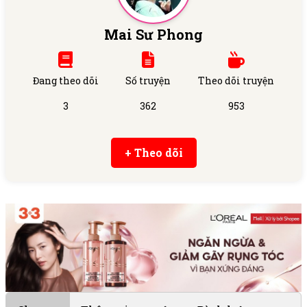
Mai Sư Phong
Đang theo dõi
Số truyện
Theo dõi truyện
3
362
953
+ Theo dõi