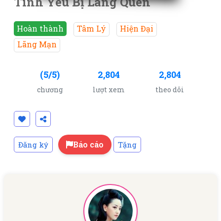
Tình Yêu Bị Lãng Quên
Hoàn thành
Tâm Lý
Hiện Đại
Lãng Mạn
(5/5)
2,804
2,804
chương
lượt xem
theo dõi
Báo cáo
Đăng ký
Tặng