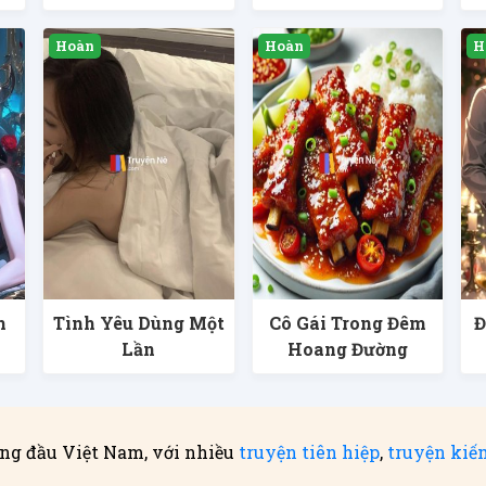
h
Tình Yêu Dùng Một
Cô Gái Trong Đêm
Đ
Lần
Hoang Đường
ng đầu Việt Nam, với nhiều
truyện tiên hiệp
,
truyện kiế