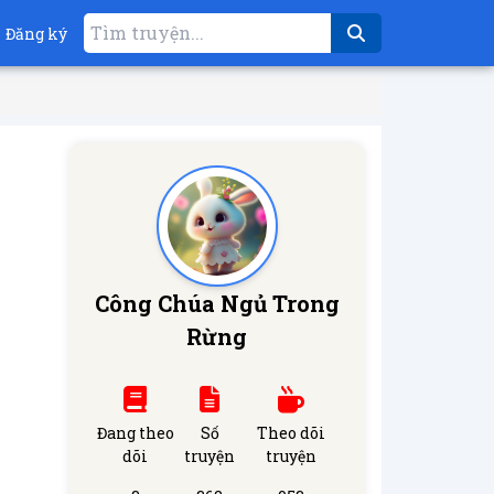
Đăng ký
Công Chúa Ngủ Trong
Rừng
Đang theo
Số
Theo dõi
dõi
truyện
truyện