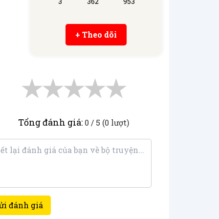
3
362
953
+ Theo dõi
★
★
★
★
★
Tổng đánh giá:
0 / 5 (0 lượt)
ửi đánh giá