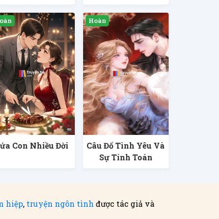
ứa Con Nhiều Đời
Câu Đố Tình Yêu Và
Sự Tính Toán
m hiệp
,
truyện ngôn tình
được tác giả và