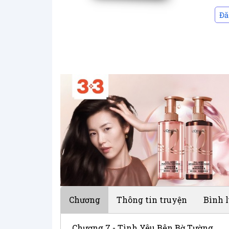
Đă
Chương
Thông tin truyện
Bình 
Chương 7 - Tình Yêu Bên Bờ Tường