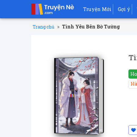
Truyện Mới
Gợi ý
»
Tình Yêu Bên Bờ Tường
Trang chủ
Tì
Ho
Hà