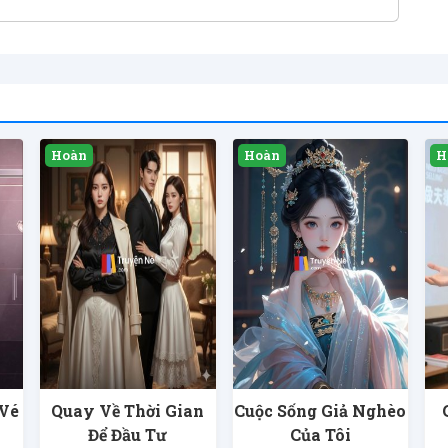
 Vé
Quay Về Thời Gian
Cuộc Sống Giả Nghèo
Để Đầu Tư
Của Tôi