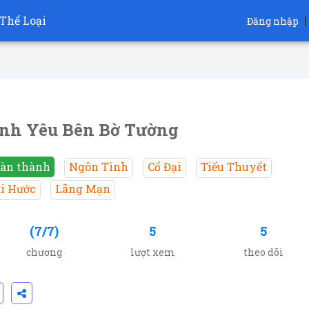
Thể Loại
|
Đăng nhập
nh Yêu Bên Bờ Tường
àn thành
Ngôn Tình
Cổ Đại
Tiểu Thuyết
i Hước
Lãng Mạn
(7/7)
5
5
chương
lượt xem
theo dõi