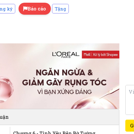
Báo cáo
ng ký
Tặng
luận
G
Chương 6 - Tình Yêu Bên Bờ Tường