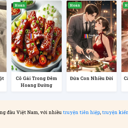
ột
Cô Gái Trong Đêm
Đứa Con Nhiều Đời
C
Hoang Đường
ng đầu Việt Nam, với nhiều
truyện tiên hiệp
,
truyện kiế