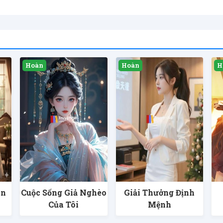
an
Cuộc Sống Giả Nghèo
Giải Thưởng Định
Của Tôi
Mệnh