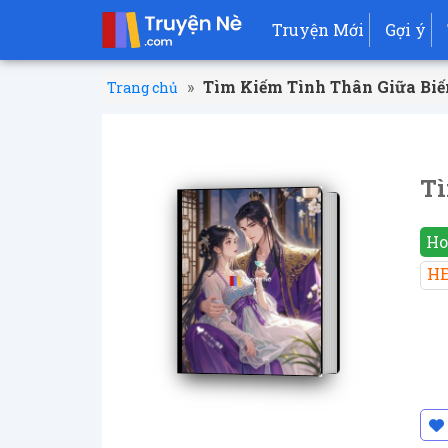
Truyện Mới
Gợi ý
»
Tìm Kiếm Tình Thân Giữa Biế
Trang chủ
Tì
Ho
H