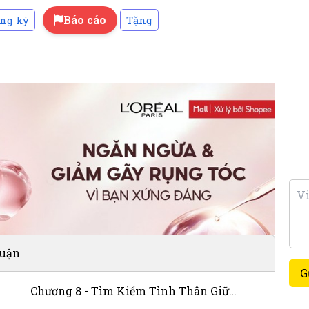
Báo cáo
ng ký
Tặng
luận
G
Chương 8 - Tìm Kiếm Tình Thân Giữa Biến Động