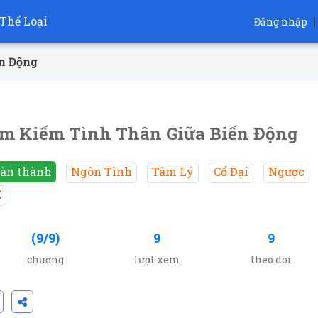
Thể Loại
|
Đăng nhập
n Động
m Kiếm Tình Thân Giữa Biến Động
àn thành
Ngôn Tình
Tâm Lý
Cổ Đại
Ngược
E
(9/9)
9
9
chương
lượt xem
theo dõi