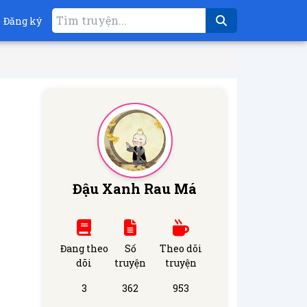
Đăng ký
Đậu Xanh Rau Má
Đang theo
Số
Theo dõi
dõi
truyện
truyện
3
362
953