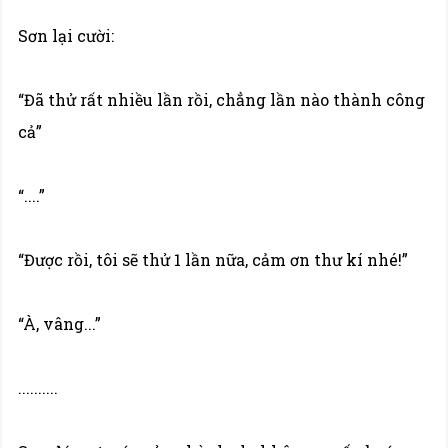
Sơn lại cười:
“Đã thử rất nhiều lần rồi, chẳng lần nào thành công
cả”
“....”
“Được rồi, tôi sẽ thử 1 lần nữa, cảm ơn thư kí nhé!”
“À, vâng...”
..........