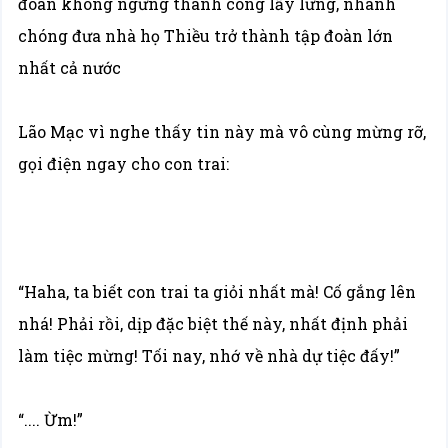
đoàn không ngừng thành công lẫy lừng, nhanh
chóng đưa nhà họ Thiều trở thành tập đoàn lớn
nhất cả nước
Lão Mạc vì nghe thấy tin này mà vô cùng mừng rỡ,
gọi điện ngay cho con trai:
“Haha, ta biết con trai ta giỏi nhất mà! Cố gắng lên
nhá! Phải rồi, dịp đặc biệt thế này, nhất định phải
làm tiệc mừng! Tối nay, nhớ về nhà dự tiệc đấy!”
“.... Ừm!”