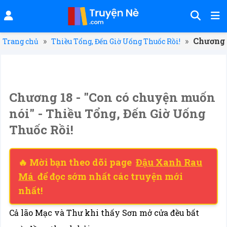
»
»
Chương 
Trang chủ
Thiều Tổng, Đến Giờ Uống Thuốc Rồi!
Chương 18 - "Con có chuyện muốn
nói" - Thiều Tổng, Đến Giờ Uống
Thuốc Rồi!
🔥 Mời bạn theo dõi page
Đậu Xanh Rau
Má
để đọc sớm nhất các truyện mới
nhất!
Cả lão Mạc và Thư khi thấy Sơn mở cửa đều bất