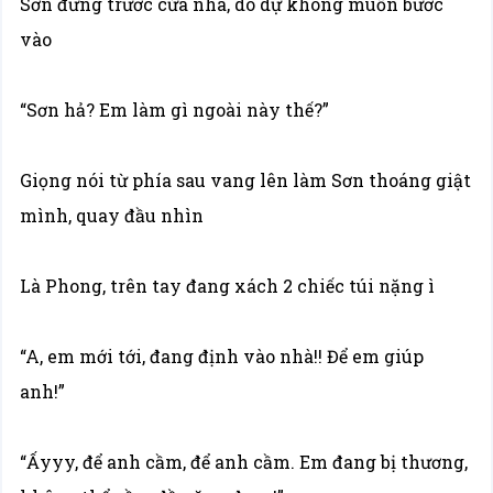
Sơn đứng trước cửa nhà, do dự không muốn bước
vào
“Sơn hả? Em làm gì ngoài này thế?”
Giọng nói từ phía sau vang lên làm Sơn thoáng giật
mình, quay đầu nhìn
Là Phong, trên tay đang xách 2 chiếc túi nặng ì
“A, em mới tới, đang định vào nhà!! Để em giúp
anh!”
“Ấyyy, để anh cầm, để anh cầm. Em đang bị thương,