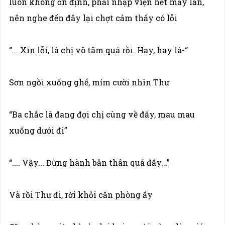
luôn không ổn định, phải nhập viện hết mấy lần,
nên nghe đến đây lại chợt cảm thấy có lỗi
“... Xin lỗi, là chị vô tâm quá rồi. Hay, hay là-“
Sơn ngồi xuống ghế, mỉm cười nhìn Thư
“Ba chắc là đang đợi chị cùng về đấy, mau mau
xuống dưới đi”
“.... Vậy... Đừng hành bản thân quá đấy...”
Và rồi Thư đi, rời khỏi căn phòng ấy