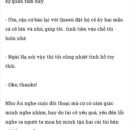
sự quan tâm này.
- Ừm, cậu cứ báo lại với Queen đặt hộ cô ấy hai mẫu
cả cỡ lớn và nhỏ, giúp tôi…tính tiền vào chỗ tôi
luôn nhé.
- Ngài Hạ nói vậy thì tôi cũng nhiệt tình hỗ trợ
thôi.
- Oke, thanks!
Như Ân nghe cuộc đối thoại mà cứ có cảm giác
mình nghe nhầm, hay do tai cô yếu quá, yếu đến lỗi
nghe ra người ta mua hộ mình tận hai cái túi bản