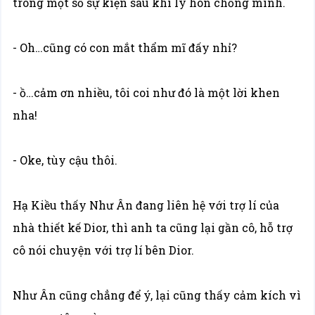
trong một số sự kiện sau khi ly hôn chồng mình.
- Oh…cũng có con mắt thẩm mĩ đấy nhỉ?
- ồ…cảm ơn nhiều, tôi coi như đó là một lời khen
nha!
- Oke, tùy cậu thôi.
Hạ Kiều thấy Như Ân đang liên hệ với trợ lí của
nhà thiết kế Dior, thì anh ta cũng lại gần cô, hỗ trợ
cô nói chuyện với trợ lí bên Dior.
Như Ân cũng chẳng để ý, lại cũng thấy cảm kích vì