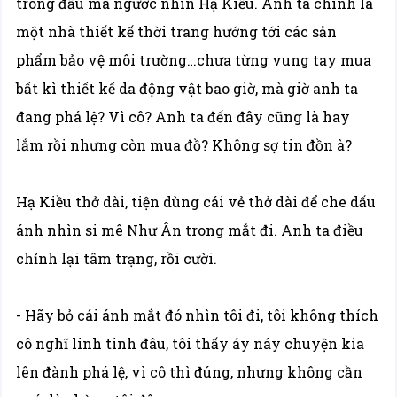
trong đầu mà ngước nhìn Hạ Kiều. Anh ta chính là
một nhà thiết kế thời trang hướng tới các sản
phẩm bảo vệ môi trường…chưa từng vung tay mua
bất kì thiết kế da động vật bao giờ, mà giờ anh ta
đang phá lệ? Vì cô? Anh ta đến đây cũng là hay
lắm rồi nhưng còn mua đồ? Không sợ tin đồn à?
Hạ Kiều thở dài, tiện dùng cái vẻ thở dài để che dấu
ánh nhìn si mê Như Ân trong mắt đi. Anh ta điều
chỉnh lại tâm trạng, rồi cười.
- Hãy bỏ cái ánh mắt đó nhìn tôi đi, tôi không thích
cô nghĩ linh tinh đâu, tôi thấy áy náy chuyện kia
lên đành phá lệ, vì cô thì đúng, nhưng không cần