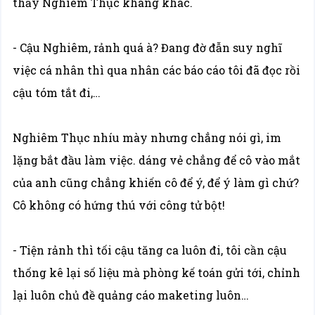
thấy Nghiêm Thục khang khác.
- Cậu Nghiêm, rảnh quá à? Đang đờ đẫn suy nghĩ
việc cá nhân thì qua nhân các báo cáo tôi đã đọc rồi
cậu tóm tắt đi,…
Nghiêm Thục nhíu mày nhưng chẳng nói gì, im
lặng bắt đầu làm việc. dáng vẻ chẳng để cô vào mắt
của anh cũng chẳng khiến cô để ý, để ý làm gì chứ?
Cô không có hứng thú với công tử bột!
- Tiện rảnh thì tối cậu tăng ca luôn đi, tôi cần cậu
thống kê lại số liệu mà phòng kế toán gửi tới, chỉnh
lại luôn chủ đề quảng cáo maketing luôn…