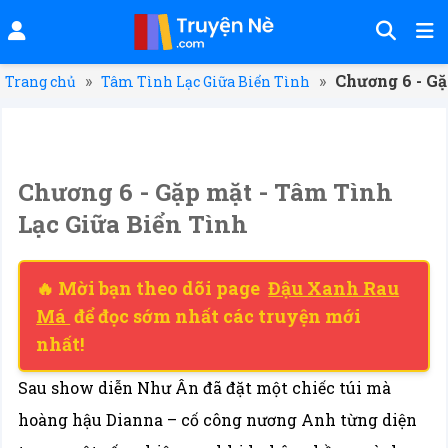
»
»
Chương 6 - Gặ
Trang chủ
Tâm Tình Lạc Giữa Biển Tình
Chương 6 - Gặp mặt - Tâm Tình
Lạc Giữa Biển Tình
🔥 Mời bạn theo dõi page
Đậu Xanh Rau
Má
để đọc sớm nhất các truyện mới
nhất!
Sau show diễn Như Ân đã đặt một chiếc túi mà
hoàng hậu Dianna – cố công nương Anh từng diện