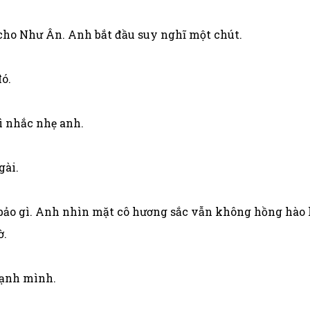
ho Như Ân. Anh bắt đầu suy nghĩ một chút.
ó.
 nhắc nhẹ anh.
gài.
o gì. Anh nhìn mặt cô hương sắc vẫn không hồng hào l
ờ.
cạnh mình.