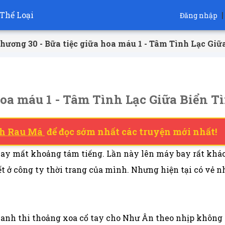
Thể Loại
|
Đăng nhập
hương 30 - Bữa tiệc giữa hoa máu 1 - Tâm Tình Lạc Giữ
hoa máu 1 - Tâm Tình Lạc Giữa Biển T
h Rau Má
để đọc sớm nhất các truyện mới nhất!
 mất khoảng tám tiếng. Lần này lên máy bay rất khác v
t ở công ty thời trang của mình. Nhưng hiện tại có vẻ n
nh thi thoảng xoa cổ tay cho Như Ân theo nhịp không n