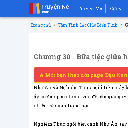
Truyện Mới
Gợi ý
»
»
C
Trang chủ
Tâm Tình Lạc Giữa Biển Tình
Chương 30 - Bữa tiệc giữa 
🔥 Mời bạn theo dõi page
Đậu Xan
Như Ân và Nghiêm Thục ngồi trên máy bay
ấy cô đang có những vấn đề cần giải quyế
nhiều và quan trọng hơn.
Nghiêm Thục ngồi bên cạnh Như Ân, tay a