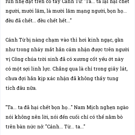
run nhẹ đặt trên cổ tay Cảnh Từ: "Ta... ta lại hại chết
người, mười lăm, là mười lăm mạng người, bọn họ...
đều đã chết... đều chết hết..."
Cảnh Từ bị nàng chạm vào thì hơi kinh ngạc, gần
như trong nháy mắt hắn cảm nhận được trên người
vị Công chúa trời sinh đã có xương cốt yếu ớt này
có một sợi linh lực. Chẳng qua là chỉ trong giây lát,
chưa đợi hắn kịp xác nhận đã không thấy tung
tích đâu nữa.
"Ta... ta đã hại chết bọn họ..." Nam Mịch nghẹn ngào
nói không nên lời, nói đến cuối chỉ có thể nằm bò
trên bàn nức nở: "Cảnh... Từ... ta..."