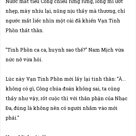
Nước mắt tiểu Công chiếu rưng rưng, lông mi ướt
nhẹp, mày nhíu lại, nũng nịu thấy mà thương, chỉ
ngước mắt liếc nhìn một cái đã khiến Vạn Tinh
Phồn thất thần.
"Tinh Phồn ca ca, huynh sao thế?" Nam Mịch vừa
nức nở vừa hỏi.
Lúc này Vạn Tinh Phồn mới lấy lại tinh thần: "À...
không có gì, Công chúa đoán không sai, ta cũng
thấy như vậy, rốt cuộc thì với thân phận của Nhạc
Đa, đúng là không nên có người nhắm vào mới
phải."