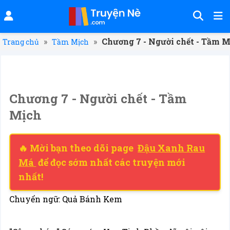
»
»
Chương 7 - Người chết - Tầm 
Trang chủ
Tầm Mịch
Chương 7 - Người chết - Tầm
Mịch
🔥 Mời bạn theo dõi page
Đậu Xanh Rau
Má
để đọc sớm nhất các truyện mới
nhất!
Chuyển ngữ: Quả Bánh Kem