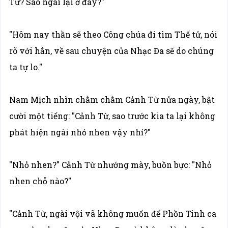
Từ? Sao ngài lại ở đây?"
"Hôm nay thần sẽ theo Công chúa đi tìm Thế tử, nói
rõ với hắn, về sau chuyện của Nhạc Đa sẽ do chúng
ta tự lo."
Nam Mịch nhìn chằm chằm Cảnh Từ nửa ngày, bật
cười một tiếng: "Cảnh Từ, sao trước kia ta lại không
phát hiện ngài nhỏ nhen vậy nhỉ?"
"Nhỏ nhen?" Cảnh Từ nhướng mày, buồn bực: "Nhỏ
nhen chỗ nào?"
"Cảnh Từ, ngài vội vã không muốn để Phồn Tinh ca