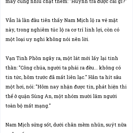
mày cũng nhíu chặt thêm: "Huynh tra được cái gì?"
Vẫn là lần đầu tiên thấy Nam Mịch lộ ra vẻ mặt
này, trong nghiêm túc lộ ra cơ trí linh lợi, còn có
một loại uy nghi không nói nên lời.
Vạn Tinh Phồn ngây ra, một lát mới lấy lại tinh
thần: "Công chúa, người ta phái ra đều... không có
tin tức, hôm trước đã mất liên lạc." Hắn ta hít sâu
một hơi, nói: "Hôm nay nhận được tin, phát hiện thi
thể ở quận Sùng An, một nhóm mười lăm người
toàn bộ mất mạng."
Nam Mịch sửng sốt, dưới chân mềm nhũn, suýt nữa