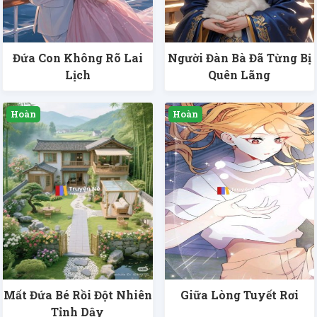
Đứa Con Không Rõ Lai
Người Đàn Bà Đã Từng Bị
Lịch
Quên Lãng
Mất Đứa Bé Rồi Đột Nhiên
Giữa Lòng Tuyết Rơi
Tỉnh Dậy