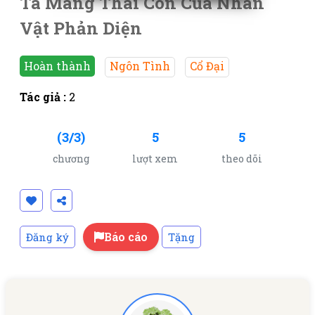
Ta Mang Thai Con Của Nhân
Vật Phản Diện
Hoàn thành
Ngôn Tình
Cổ Đại
Tác giả :
2
(3/3)
5
5
chương
lượt xem
theo dõi
Báo cáo
Đăng ký
Tặng