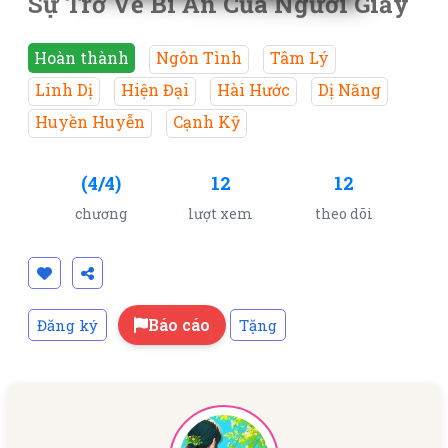
Sự Trở Về Bí Ẩn Của Người Giấy
Hoàn thành
Ngôn Tình
Tâm Lý
Linh Dị
Hiện Đại
Hài Hước
Dị Năng
Huyền Huyễn
Cạnh Kỹ
(4/4)
12
12
chương
lượt xem
theo dõi
Báo cáo
Đăng ký
Tặng