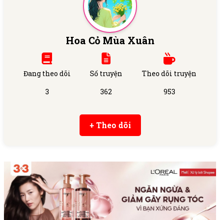
Hoa Cỏ Mùa Xuân
Đang theo dõi
Số truyện
Theo dõi truyện
3
362
953
+ Theo dõi