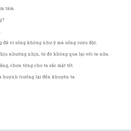
am tâm.
g?
.
 đã vì sống không như ý mà uống rượu độc.
ịu nhường nhịn, từ đó không qua lại với ta nữa.
ng, chưa từng cho ta sắc mặt tốt.
à huynh trưởng lại đến khuyên ta.