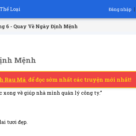
Thể Loại
|
Đăng nhập
g 6 - Quay Về Ngày Định Mệnh
Định Mệnh
h Rau Má
để đọc sớm nhất các truyện mới nhất!
ọc xong về giúp nhà mình quản lý công ty.”
ai tươi đẹp.