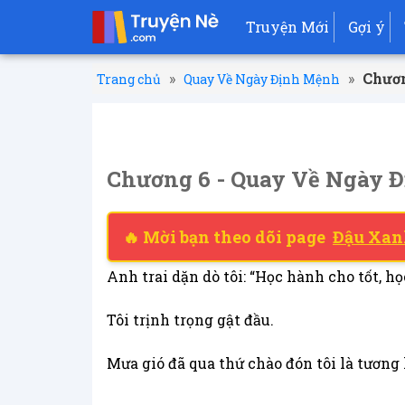
Truyện Mới
Gợi ý
»
»
Chươn
Trang chủ
Quay Về Ngày Định Mệnh
Chương 6 - Quay Về Ngày 
🔥 Mời bạn theo dõi page
Đậu Xan
Anh trai dặn dò tôi: “Học hành cho tốt, h
Tôi trịnh trọng gật đầu.
Mưa gió đã qua thứ chào đón tôi là tương l