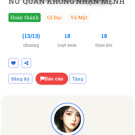
NỮ QUAN KHÔNG NHẬN MỆNH
Hoàn thành
Cổ Đại
Vả Mặt
(13/13)
18
18
chương
lượt xem
theo dõi
Báo cáo
Đăng ký
Tặng