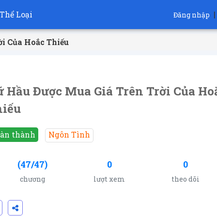
Thể Loại
|
Đăng nhập
ời Của Hoắc Thiếu
 Hầu Được Mua Giá Trên Trời Của Ho
hiếu
àn thành
Ngôn Tình
(47/47)
0
0
chương
lượt xem
theo dõi