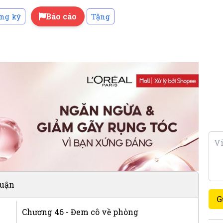
Báo cáo
ng ký
Tặng
luận
G
Chương 46 - Đem cô về phòng