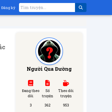
Đăng ký
ắc
Người Qua Đường
Đang theo
Số
Theo dõi
dõi
truyện
truyện
3
362
953