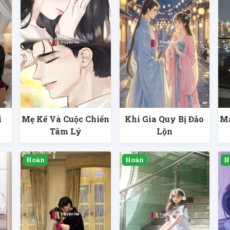
i
Mẹ Kế Và Cuộc Chiến
Khi Gia Quy Bị Đảo
Mà
Tâm Lý
Lộn