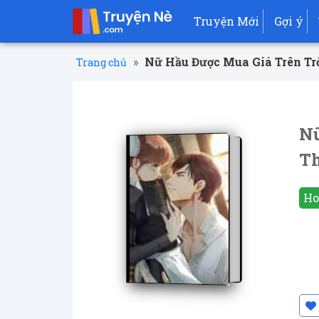
Truyện Mới
Gợi ý
»
Nữ Hầu Được Mua Giá Trên Tr
Trang chủ
Nữ
T
Ho