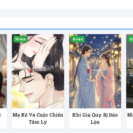
i
Mẹ Kế Và Cuộc Chiến
Khi Gia Quy Bị Đảo
Mà
Tâm Lý
Lộn