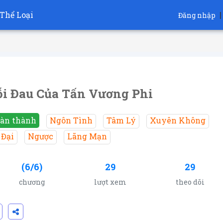
Thể Loại
|
Đăng nhập
i Đau Của Tấn Vương Phi
àn thành
Ngôn Tình
Tâm Lý
Xuyên Không
 Đại
Ngược
Lãng Mạn
(6/6)
29
29
chương
lượt xem
theo dõi