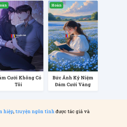
ám Cưới Không Có
Bức Ảnh Kỷ Niệm
Tôi
Đám Cưới Vàng
m hiệp
,
truyện ngôn tình
được tác giả và