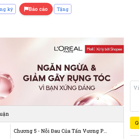
Báo cáo
ng ký
Tặng
luận
G
Chương 5 - Nỗi Đau Của Tấn Vương Phi