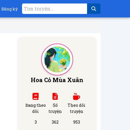
Đăng ký
Hoa Cỏ Mùa Xuân
Đang theo
Số
Theo dõi
dõi
truyện
truyện
3
362
953