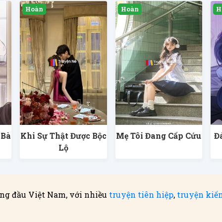
 Bà
Khi Sự Thật Được Bộc
Mẹ Tôi Đang Cấp Cứu
Đ
g
Lộ
ng đầu Việt Nam, với nhiều
truyện tiên hiệp
,
truyện kiế