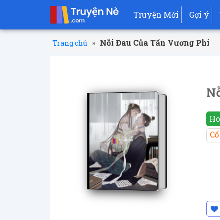
Truyện Mới
Gợi ý
»
Nỗi Đau Của Tấn Vương Phi
Trang chủ
Nỗ
Ho
Cổ