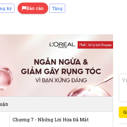
Báo cáo
ng ký
Tặng
luận
G
Chương 7 - Những Lời Hứa Đã Mất