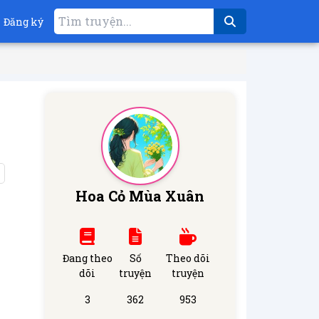
Đăng ký
Hoa Cỏ Mùa Xuân
Đang theo
Số
Theo dõi
dõi
truyện
truyện
3
362
953