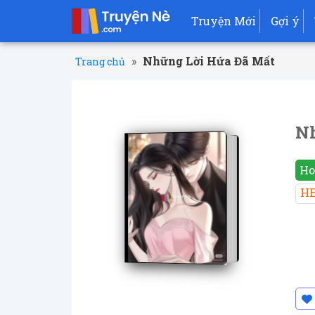
Truyện Mới
Gợi ý
»
Những Lời Hứa Đã Mất
Trang chủ
Nh
Ho
H