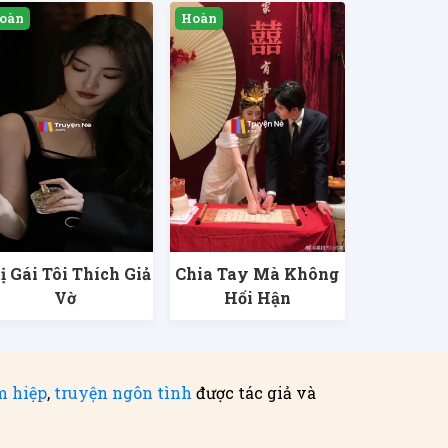
ị Gái Tôi Thích Giả
Chia Tay Mà Không
Vờ
Hối Hận
m hiệp
,
truyện ngôn tình
được tác giả và