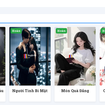
áu
Người Tình Bí Mật
Món Quà Đắng