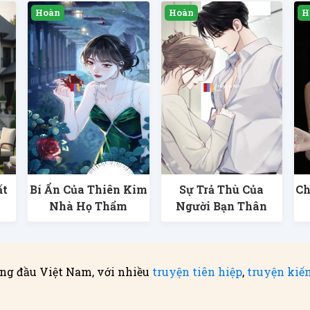
ất
Bí Ẩn Của Thiên Kim
Sự Trả Thù Của
Ch
Nhà Họ Thẩm
Người Bạn Thân
ng đầu Việt Nam, với nhiều
truyện tiên hiệp
,
truyện kiế