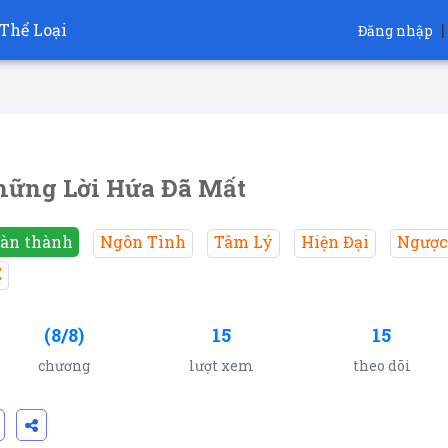
Thể Loại
|
Đăng nhập
ững Lời Hứa Đã Mất
àn thành
Ngôn Tình
Tâm Lý
Hiện Đại
Ngược
E
(8/8)
15
15
chương
lượt xem
theo dõi