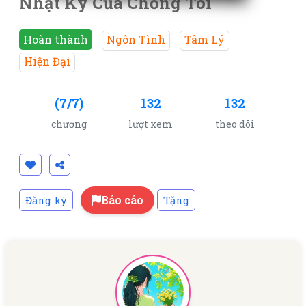
Nhật Ký Của Chồng Tôi
Hoàn thành
Ngôn Tình
Tâm Lý
Hiện Đại
(7/7)
132
132
chương
lượt xem
theo dõi
Báo cáo
Đăng ký
Tặng