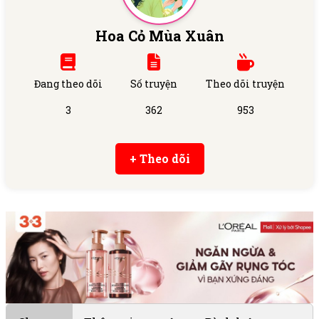
Hoa Cỏ Mùa Xuân
Đang theo dõi
Số truyện
Theo dõi truyện
3
362
953
+ Theo dõi