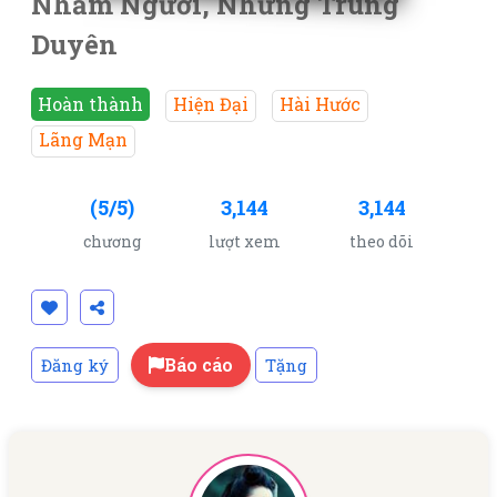
Nhầm Người, Nhưng Trúng
Duyên
Hoàn thành
Hiện Đại
Hài Hước
Lãng Mạn
(5/5)
3,144
3,144
chương
lượt xem
theo dõi
Báo cáo
Đăng ký
Tặng