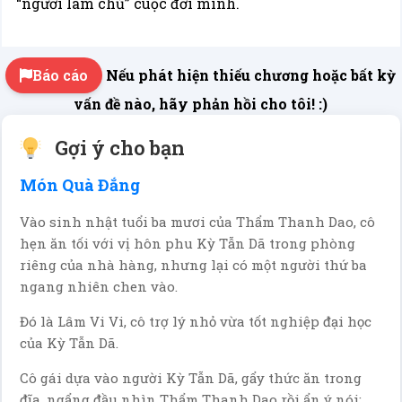
“người làm chủ” cuộc đời mình.
Báo cáo
Nếu phát hiện thiếu chương hoặc bất kỳ
vấn đề nào, hãy phản hồi cho tôi! :)
Gợi ý cho bạn
Món Quà Đắng
Vào sinh nhật tuổi ba mươi của Thẩm Thanh Dao, cô
hẹn ăn tối với vị hôn phu Kỳ Tẫn Dã trong phòng
riêng của nhà hàng, nhưng lại có một người thứ ba
ngang nhiên chen vào.
Đó là Lâm Vi Vi, cô trợ lý nhỏ vừa tốt nghiệp đại học
của Kỳ Tẫn Dã.
Cô gái dựa vào người Kỳ Tẫn Dã, gẩy thức ăn trong
đĩa, ngẩng đầu nhìn Thẩm Thanh Dao rồi ẩn ý nói: