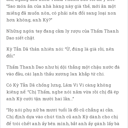
“Sao món ăn của nhà hàng này già thế, mới ăn một
miếng đã muốn nôn, có phải nên đổi sang loại non
hơn không, anh Kỳ?”
Những ngón tay đang cầm ly rượu của Thẩm Thanh
Dao siết chặt.
Kỳ Tẫn Dã thản nhiên nói: “Ừ, đúng là già rồi, nên
đổi.”
Thẩm Thanh Dao như bị dội thẳng một chậu nước đá
vào đầu, cái lạnh thấu xương lan khắp tứ chi.
Có Kỳ Tẫn Dã chống lưng, Lâm Vi Vi càng không
kiêng nể: “Chị Thẩm, nghe nói năm vừa rồi chị đã ép
anh Kỳ cưới tận mười hai lần…”
“Họ nói phụ nữ ba mươi tuổi là đồ cũ chẳng ai cần.
Chị định dựa vào chút tình cũ anh Kỳ dành cho chị
để trói chết anh ấy bên mình, bắt anh ấy gánh lấy bà