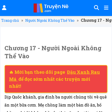
»
»
Chương 17 - N
Trang chủ
Người Ngoài Không Thể Vào
Chương 17 - Người Ngoài Không
Thể Vào
🔥 Mời bạn theo dõi page
Đậu Xanh Rau
Má
để đọc sớm nhất các truyện mới
nhất!
Dịp Quốc khánh, gia đình ba người chúng tôi về quê
ăn một bữa cơm. Mẹ chồng làm một bàn đồ ăn, bố