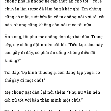
chồng phá lệ không hề gắp thức ăn cho tôi – có lẽ
chuyện lần trước đã làm ông khắc ghi. Em chồng
cũng có mặt, suốt bữa ăn cô ta chẳng nói với tôi câu
nào, nhưng cũng không còn nói móc tôi nữa.
Ăn xong, tôi phụ mẹ chồng dọn dẹp bát đũa. Trong
bếp, mẹ chồng đột nhiên cất lời: “Tiểu Lục, dạo này
con gầy đi đấy, có phải ăn uống không điều độ
không?”
Tôi đáp: “Dạ bình thường ạ, con đang tập yoga, có
thể gầy đi một chút.”
Mẹ chồng gật đầu, lại nói thêm: “Phụ nữ vẫn nên
đối xử tốt với bản thân mình một chút.”