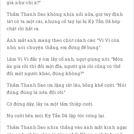
già như chị à?”
Thẩm Thanh Dao không nhịn nổi nữa, giơ tay định
tát cô ta một cái, nhưng cổ tay lại bị Kỳ Tẫn Dã bóp
chặt rồi hất ra.
Ánh mắt anh mang theo chút cảnh cáo: “Vi Vi còn
nhỏ, nói chuyện thẳng, em đừng để bụng.”
Lâm Vi Vi đắc ý ôm lấy cổ anh, ngọt giọng nói: “Món
ăn già rồi thì đổi một đĩa, người già rồi cũng có thể
đổi một người khác, đúng không?”
Thẩm Thanh Dao im lặng rất lâu, bỗng khẽ cười: “Nói
đúng, đúng là nên đổi rồi.”
Cô đứng dậy, lấy ra một tấm thiệp cưới.
Nụ cười bên môi Kỳ Tẫn Dã lập tức cứng lại.
Thẩm Thanh Dao nhìn thẳng vào ánh mắt kinh ngạc