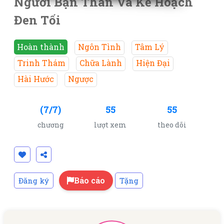
Người Bạn Thân Và Kế Hoạch
Đen Tối
Hoàn thành
Ngôn Tình
Tâm Lý
Trinh Thám
Chữa Lành
Hiện Đại
Hài Hước
Ngược
(7/7)
55
55
chương
lượt xem
theo dõi
Báo cáo
Đăng ký
Tặng