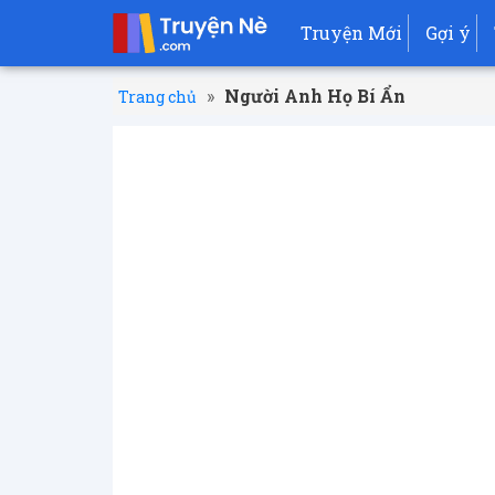
Truyện Mới
Gợi ý
»
Người Anh Họ Bí Ẩn
Trang chủ