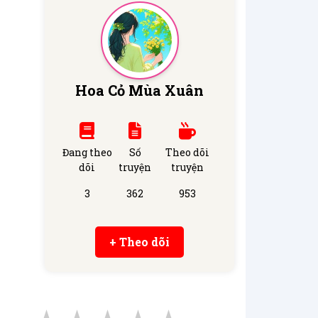
Hoa Cỏ Mùa Xuân
Đang theo
Số
Theo dõi
dõi
truyện
truyện
3
362
953
+ Theo dõi