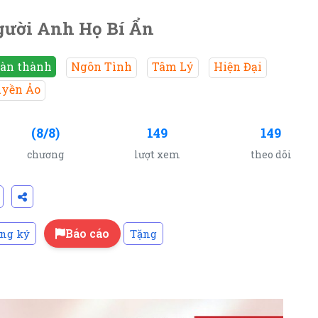
ười Anh Họ Bí Ẩn
àn thành
Ngôn Tình
Tâm Lý
Hiện Đại
yền Ảo
(8/8)
149
149
chương
lượt xem
theo dõi
Báo cáo
ng ký
Tặng