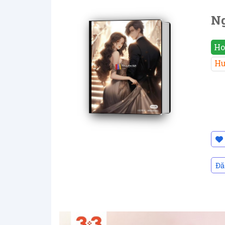
Ng
Ho
Hu
Đă