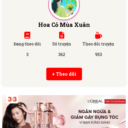
Hoa Cỏ Mùa Xuân
Đang theo dõi
Số truyện
Theo dõi truyện
3
362
953
+ Theo dõi