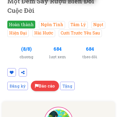
Một Đêm Say Rượu Biến Đổi
Cuộc Đời
Hoàn thành
Ngôn Tình
Tâm Lý
Ngọt
Hiện Đại
Hài Hước
Cưới Trước Yêu Sau
(8/8)
684
684
chương
lượt xem
theo dõi
Báo cáo
Đăng ký
Tặng