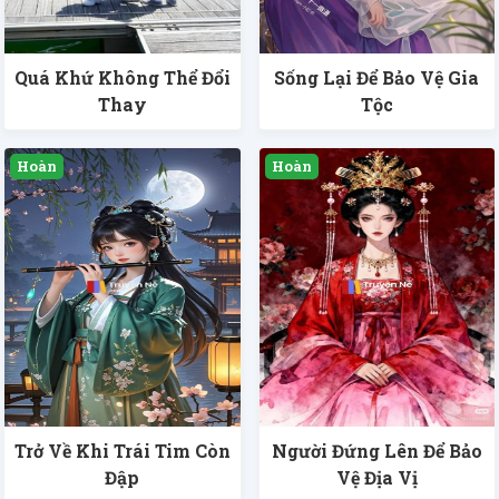
Quá Khứ Không Thể Đổi
Sống Lại Để Bảo Vệ Gia
Thay
Tộc
Trở Về Khi Trái Tim Còn
Người Đứng Lên Để Bảo
Đập
Vệ Địa Vị