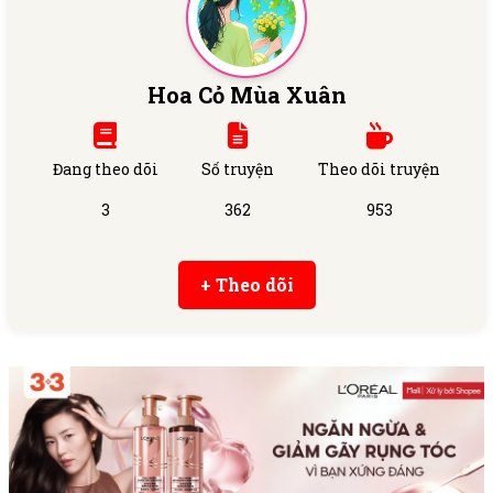
Hoa Cỏ Mùa Xuân
Đang theo dõi
Số truyện
Theo dõi truyện
3
362
953
+ Theo dõi