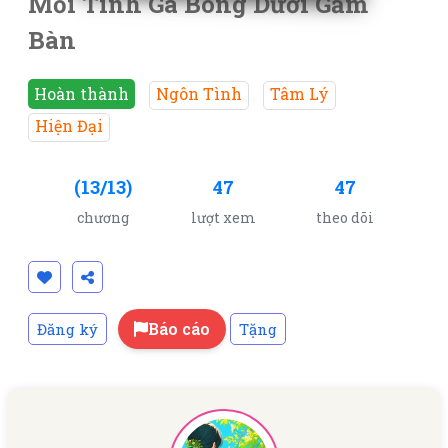
Mối Tình Gà Bông Dưới Gầm
Bàn
Hoàn thành
Ngôn Tình
Tâm Lý
Hiện Đại
(13/13)
47
47
chương
lượt xem
theo dõi
Báo cáo
Đăng ký
Tặng