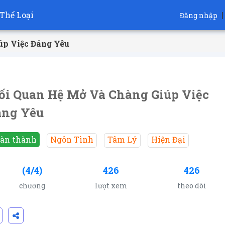
Thể Loại
|
Đăng nhập
úp Việc Đáng Yêu
i Quan Hệ Mở Và Chàng Giúp Việc
áng Yêu
àn thành
Ngôn Tình
Tâm Lý
Hiện Đại
(4/4)
426
426
chương
lượt xem
theo dõi