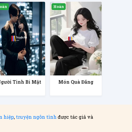
gười Tình Bí Mật
Món Quà Đắng
m hiệp
,
truyện ngôn tình
được tác giả và