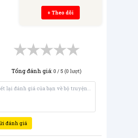
+ Theo dõi
★
★
★
★
★
Tổng đánh giá:
0 / 5 (0 lượt)
ửi đánh giá