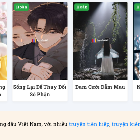
ng
Sống Lại Để Thay Đổi
Đám Cưới Đẫm Máu
N
h
Số Phận
ng đầu Việt Nam, với nhiều
truyện tiên hiệp
,
truyện kiế