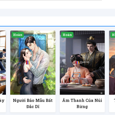
ày
Người Bảo Mẫu Bất
Âm Thanh Của Núi
Đắc Dĩ
Rừng