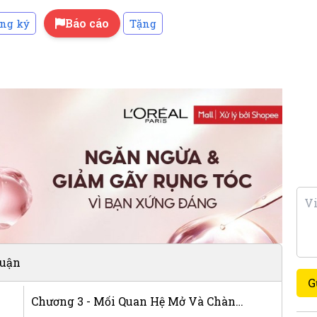
Báo cáo
ng ký
Tặng
luận
G
Chương 3 - Mối Quan Hệ Mở Và Chàng Giúp Việc Đáng Yêu