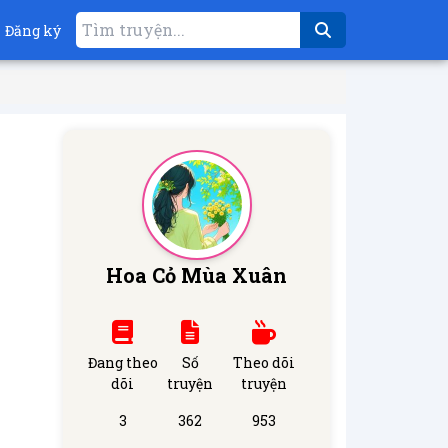
Đăng ký
Hoa Cỏ Mùa Xuân
Đang theo
Số
Theo dõi
dõi
truyện
truyện
3
362
953