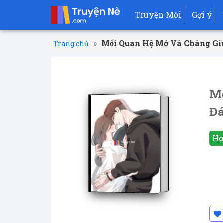
Truyện Mới
Gợi ý
»
Mối Quan Hệ Mở Và Chàng Gi
Trang chủ
Mố
Đ
Ho