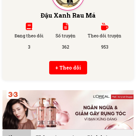
Đậu Xanh Rau Má
Đang theo dõi
Số truyện
Theo dõi truyện
3
362
953
+ Theo dõi