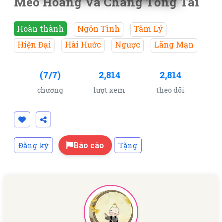
Mèo Hoang Và Chàng Tổng Tài
Hoàn thành
Ngôn Tình
Tâm Lý
Hiện Đại
Hài Hước
Ngược
Lãng Mạn
(7/7)
2,814
2,814
chương
lượt xem
theo dõi
Báo cáo
Đăng ký
Tặng