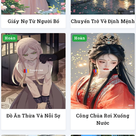
Giấy Nợ Từ Người Bố
Chuyến Trở Về Định Mệnh
Đồ Ăn Thừa Và Nỗi Sợ
Công Chúa Rơi Xuống
Nước