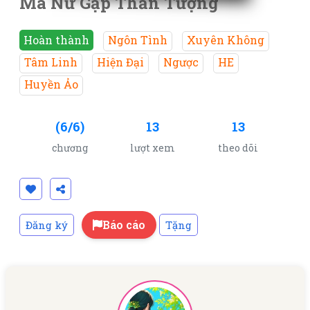
Ma Nữ Gặp Thần Tượng
Hoàn thành
Ngôn Tình
Xuyên Không
Tâm Linh
Hiện Đại
Ngược
HE
Huyền Ảo
(6/6)
13
13
chương
lượt xem
theo dõi
Báo cáo
Đăng ký
Tặng