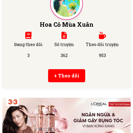
Hoa Cỏ Mùa Xuân
Đang theo dõi
Số truyện
Theo dõi truyện
3
362
953
+ Theo dõi