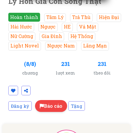
Ly Hôn Giả Còn Sống Thật
Hoàn thành
Tâm Lý
Trả Thù
Hiện Đại
Hài Hước
Ngược
HE
Vả Mặt
Nữ Cường
Gia Đình
Hệ Thống
Light Novel
Ngược Nam
Lãng Mạn
(8/8)
231
231
chương
lượt xem
theo dõi
Báo cáo
Đăng ký
Tặng