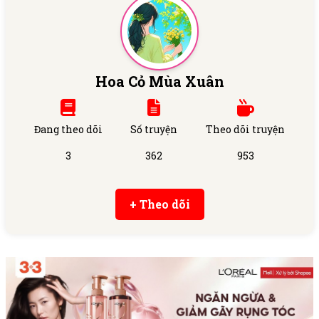
Hoa Cỏ Mùa Xuân
Đang theo dõi
Số truyện
Theo dõi truyện
3
362
953
+ Theo dõi