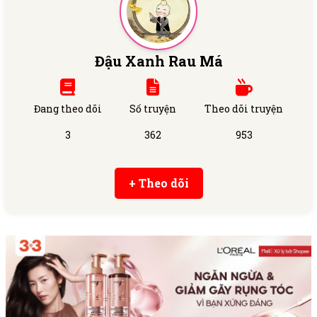
Đậu Xanh Rau Má
Đang theo dõi
Số truyện
Theo dõi truyện
3
362
953
+ Theo dõi