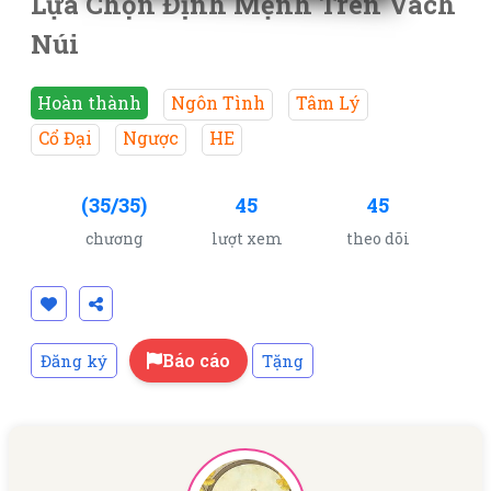
Lựa Chọn Định Mệnh Trên Vách
Núi
Hoàn thành
Ngôn Tình
Tâm Lý
Cổ Đại
Ngược
HE
(35/35)
45
45
chương
lượt xem
theo dõi
Báo cáo
Đăng ký
Tặng