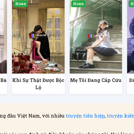
 Bà
Khi Sự Thật Được Bộc
Mẹ Tôi Đang Cấp Cứu
Đ
g
Lộ
ng đầu Việt Nam, với nhiều
truyện tiên hiệp
,
truyện kiế