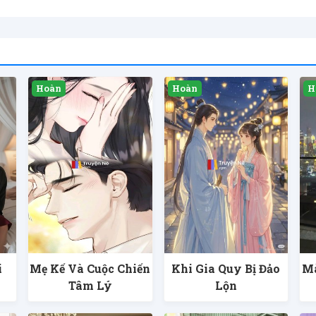
i
Mẹ Kế Và Cuộc Chiến
Khi Gia Quy Bị Đảo
Mà
Tâm Lý
Lộn