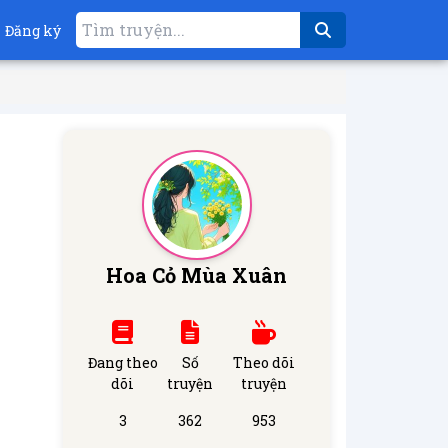
Đăng ký
Hoa Cỏ Mùa Xuân
Đang theo
Số
Theo dõi
dõi
truyện
truyện
3
362
953