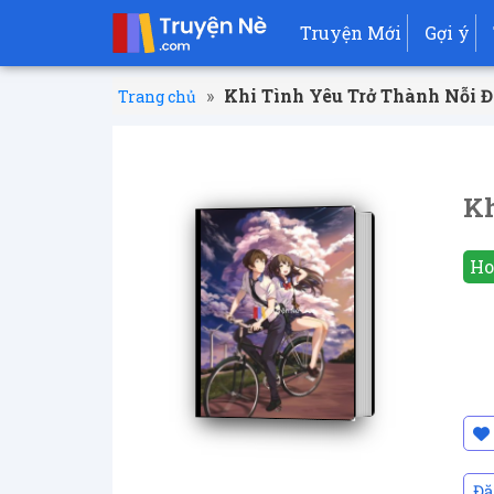
Truyện Mới
Gợi ý
»
Khi Tình Yêu Trở Thành Nỗi 
Trang chủ
Kh
Ho
Đă