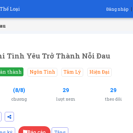
Thể Loại
|
Đăng nhập
Đau
i Tình Yêu Trở Thành Nỗi Đau
àn thành
Ngôn Tình
Tâm Lý
Hiện Đại
(8/8)
29
29
chương
lượt xem
theo dõi
Báo cáo
ng ký
Tặng