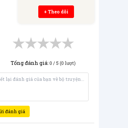
+ Theo dõi
★
★
★
★
★
Tổng đánh giá:
0 / 5 (0 lượt)
ửi đánh giá