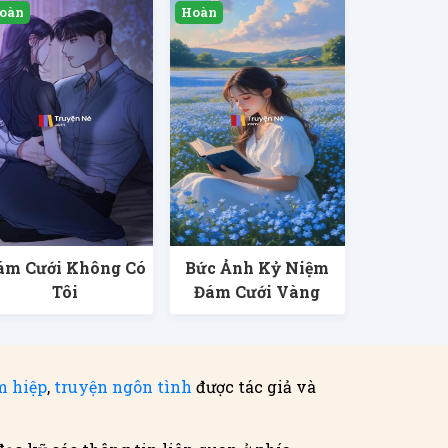
ám Cưới Không Có
Bức Ảnh Kỷ Niệm
Tôi
Đám Cưới Vàng
m hiệp
,
truyện ngôn tình
được tác giả và