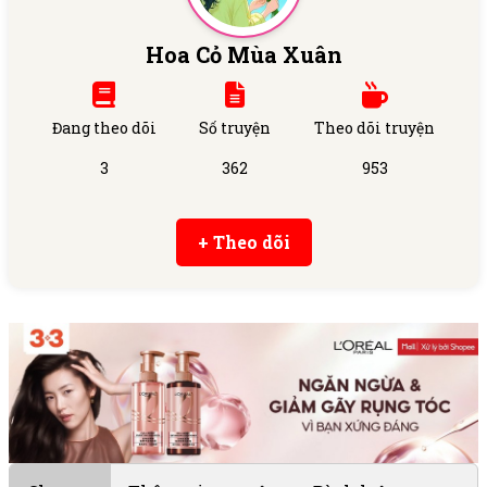
Hoa Cỏ Mùa Xuân
Đang theo dõi
Số truyện
Theo dõi truyện
3
362
953
+ Theo dõi