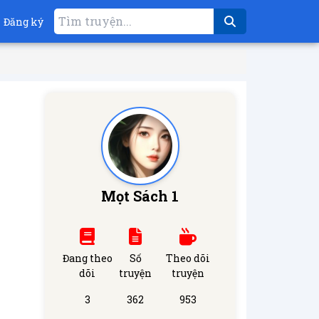
Đăng ký
Mọt Sách 1
Đang theo
Số
Theo dõi
dõi
truyện
truyện
3
362
953