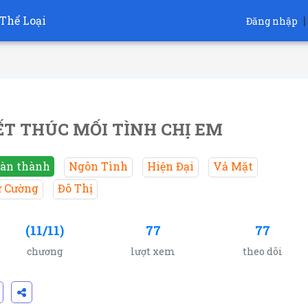
Thể Loại
|
Đăng nhập
ẾT THÚC MỐI TÌNH CHỊ EM
àn thành
Ngôn Tình
Hiện Đại
Vả Mặt
 Cường
Đô Thị
(11/11)
77
77
chương
lượt xem
theo dõi