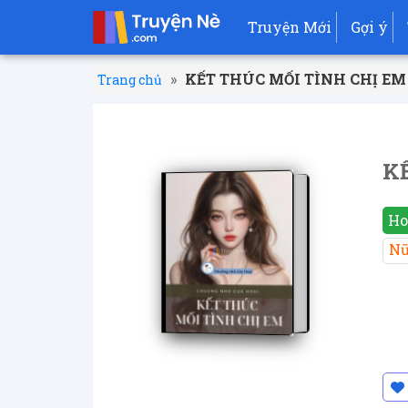
Truyện Mới
Gợi ý
»
KẾT THÚC MỐI TÌNH CHỊ EM
Trang chủ
K
Ho
Nữ