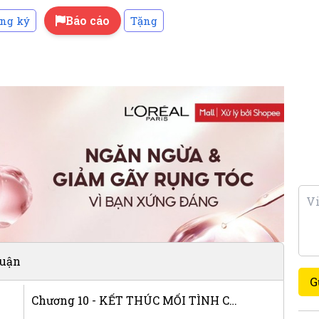
Báo cáo
ng ký
Tặng
luận
G
Chương 10 - KẾT THÚC MỐI TÌNH CHỊ EM