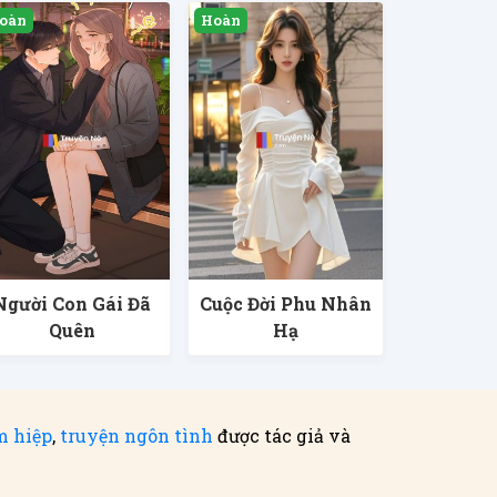
Người Con Gái Đã
Cuộc Đời Phu Nhân
Quên
Hạ
m hiệp
,
truyện ngôn tình
được tác giả và