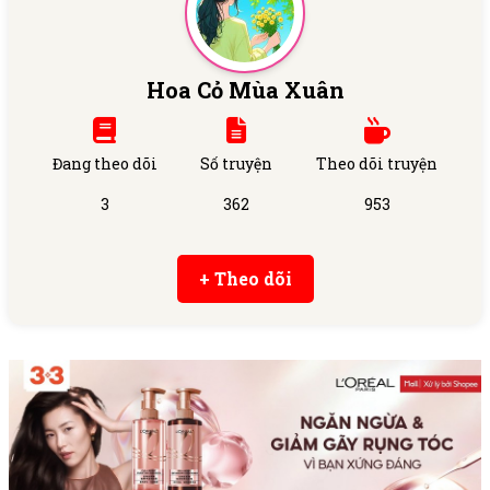
Hoa Cỏ Mùa Xuân
Đang theo dõi
Số truyện
Theo dõi truyện
3
362
953
+ Theo dõi