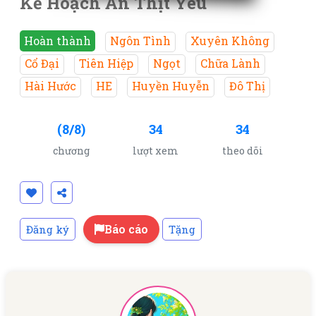
Kế Hoạch Ăn Thịt Yêu
Hoàn thành
Ngôn Tình
Xuyên Không
Cổ Đại
Tiên Hiệp
Ngọt
Chữa Lành
Hài Hước
HE
Huyền Huyễn
Đô Thị
(8/8)
34
34
chương
lượt xem
theo dõi
Báo cáo
Đăng ký
Tặng