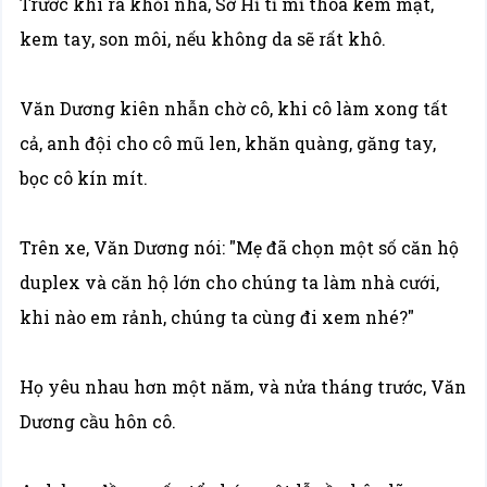
Trước khi ra khỏi nhà, Sở Hỉ tỉ mỉ thoa kem mặt,
kem tay, son môi, nếu không da sẽ rất khô.
Văn Dương kiên nhẫn chờ cô, khi cô làm xong tất
cả, anh đội cho cô mũ len, khăn quàng, găng tay,
bọc cô kín mít.
Trên xe, Văn Dương nói: "Mẹ đã chọn một số căn hộ
duplex và căn hộ lớn cho chúng ta làm nhà cưới,
khi nào em rảnh, chúng ta cùng đi xem nhé?"
Họ yêu nhau hơn một năm, và nửa tháng trước, Văn
Dương cầu hôn cô.