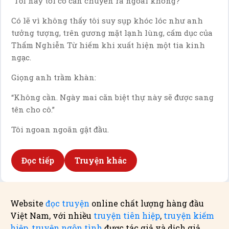
“Tối nay tôi có cần chuyển ra ngoài không?”
Có lẽ vì không thấy tôi suy sụp khóc lóc như anh
tưởng tượng, trên gương mặt lạnh lùng, cấm dục của
Thẩm Nghiễn Từ hiếm khi xuất hiện một tia kinh
ngạc.
Giọng anh trầm khàn:
“Không cần. Ngày mai căn biệt thự này sẽ được sang
tên cho cô.”
Tôi ngoan ngoãn gật đầu.
Đọc tiếp
Truyện khác
Website
đọc truyện
online chất lượng hàng đầu
Việt Nam, với nhiều
truyện tiên hiệp
,
truyện kiếm
hiệp
,
truyện ngôn tình
được tác giả và dịch giả