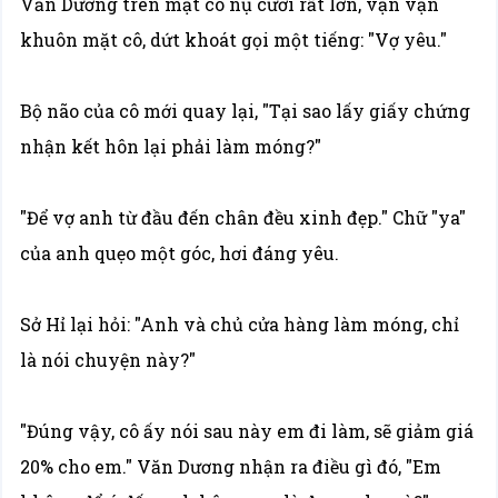
Văn Dương trên mặt có nụ cười rất lớn, vặn vặn
khuôn mặt cô, dứt khoát gọi một tiếng: "Vợ yêu."
Bộ não của cô mới quay lại, "Tại sao lấy giấy chứng
nhận kết hôn lại phải làm móng?"
"Để vợ anh từ đầu đến chân đều xinh đẹp." Chữ "ya"
của anh quẹo một góc, hơi đáng yêu.
Sở Hỉ lại hỏi: "Anh và chủ cửa hàng làm móng, chỉ
là nói chuyện này?"
"Đúng vậy, cô ấy nói sau này em đi làm, sẽ giảm giá
20% cho em." Văn Dương nhận ra điều gì đó, "Em