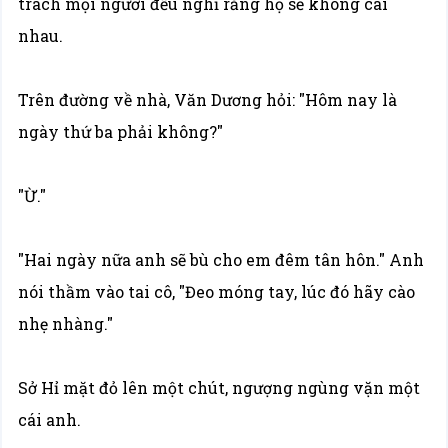
trách mọi người đều nghĩ rằng họ sẽ không cãi
nhau.
Trên đường về nhà, Văn Dương hỏi: "Hôm nay là
ngày thứ ba phải không?"
"Ừ."
"Hai ngày nữa anh sẽ bù cho em đêm tân hôn." Anh
nói thầm vào tai cô, "Đeo móng tay, lúc đó hãy cào
nhẹ nhàng."
Sở Hỉ mặt đỏ lên một chút, ngượng ngùng vặn một
cái anh.