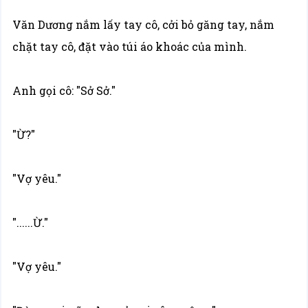
Văn Dương nắm lấy tay cô, cởi bỏ găng tay, nắm
chặt tay cô, đặt vào túi áo khoác của mình.
Anh gọi cô: "Sở Sở."
"Ừ?"
"Vợ yêu."
"......Ừ."
"Vợ yêu."