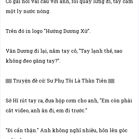
Cô gái nói vài câu với anh, rồi quay lưng đi, tay cầm
một ly nước nóng.
Trên đó in logo "Hướng Dương Xử".
Văn Dương đi lại, nắm tay cô, "Tay lạnh thế, sao
không đeo găng tay?".
||||| Truyện đề cử: Sư Phụ Tôi Là Thần Tiên |||||
Sở Hỉ rút tay ra, đưa hộp cơm cho anh, "Em còn phải
cắt video, anh ăn đi, em đi trước."
"Đi cẩn thận." Anh không nghĩ nhiều, hôn lên góc