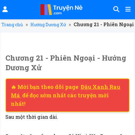
»
»
Chương 21 - Phiên Ngoại
Trang chủ
Hướng Dương Xử
Chương 21 - Phiên Ngoại - Hướng
Dương Xử
🔥 Mời bạn theo dõi page
Đậu Xanh Rau
Má
để đọc sớm nhất các truyện mới
nhất!
Sau một thời gian dài.