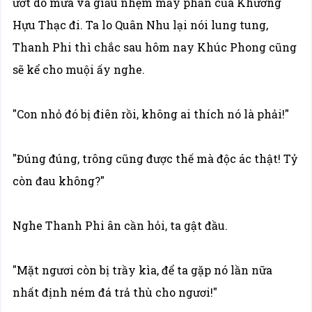
ướt do mưa và giấu nhẹm mấy phần của Khương
Hựu Thạc đi. Ta lo Quân Nhu lại nói lung tung,
Thanh Phi thì chắc sau hôm nay Khúc Phong cũng
sẽ kể cho muội ấy nghe.
"Con nhỏ đó bị điên rồi, không ai thích nó là phải!"
"Đúng đúng, trông cũng được thế mà độc ác thật! Tỷ
còn đau không?"
Nghe Thanh Phi ân cần hỏi, ta gật đầu.
"Mặt ngươi còn bị trầy kìa, để ta gặp nó lần nữa
nhất định ném đá trả thù cho ngươi!"