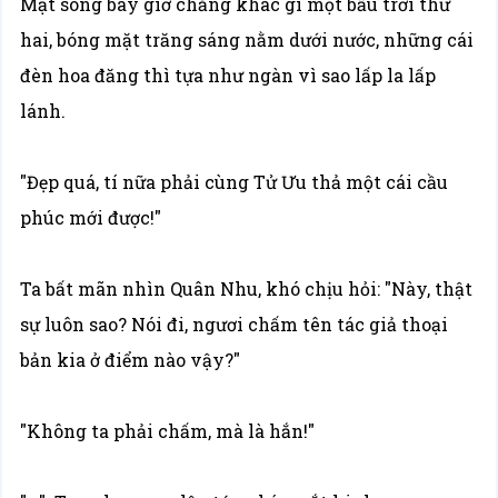
Mặt sông bây giờ chẳng khác gì một bầu trời thứ
hai, bóng mặt trăng sáng nằm dưới nước, những cái
đèn hoa đăng thì tựa như ngàn vì sao lấp la lấp
lánh.
"Đẹp quá, tí nữa phải cùng Tử Ưu thả một cái cầu
phúc mới được!"
Ta bất mãn nhìn Quân Nhu, khó chịu hỏi: "Này, thật
sự luôn sao? Nói đi, ngươi chấm tên tác giả thoại
bản kia ở điểm nào vậy?"
"Không ta phải chấm, mà là hắn!"