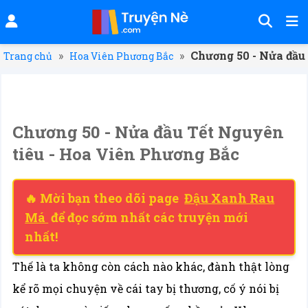
»
»
Chương 50 - Nửa đầu
Trang chủ
Hoa Viên Phương Bắc
Chương 50 - Nửa đầu Tết Nguyên
tiêu - Hoa Viên Phương Bắc
🔥 Mời bạn theo dõi page
Đậu Xanh Rau
Má
để đọc sớm nhất các truyện mới
nhất!
Thế là ta không còn cách nào khác, đành thật lòng
kể rõ mọi chuyện về cái tay bị thương, cố ý nói bị