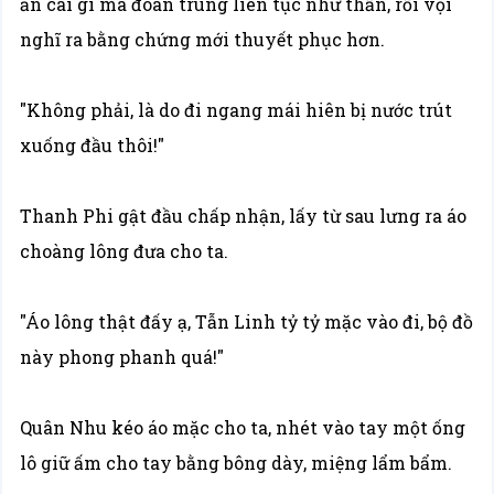
ăn cái gì mà đoán trúng liên tục như thần, rồi vội
nghĩ ra bằng chứng mới thuyết phục hơn.
"Không phải, là do đi ngang mái hiên bị nước trút
xuống đầu thôi!"
Thanh Phi gật đầu chấp nhận, lấy từ sau lưng ra áo
choàng lông đưa cho ta.
"Áo lông thật đấy ạ, Tẫn Linh tỷ tỷ mặc vào đi, bộ đồ
này phong phanh quá!"
Quân Nhu kéo áo mặc cho ta, nhét vào tay một ống
lô giữ ấm cho tay bằng bông dày, miệng lẩm bẩm.