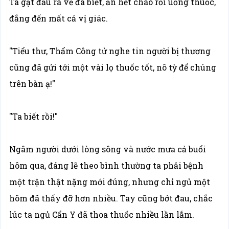
Ta gật đầu ra vẻ đã biết, ăn hết cháo rồi uống thuốc,
đắng đến mất cả vị giác.
"Tiểu thư, Thẩm Công tử nghe tin người bị thương
cũng đã gửi tới một vài lọ thuốc tốt, nô tỳ để chúng
trên bàn ạ!"
"Ta biết rồi!"
Ngâm người dưới lòng sông và nước mưa cả buổi
hôm qua, đáng lẽ theo bình thường ta phải bệnh
một trận thật nặng mới đúng, nhưng chỉ ngủ một
hôm đã thấy đỡ hơn nhiều. Tay cũng bớt đau, chắc
lúc ta ngủ Cẩn Y đã thoa thuốc nhiều lần lắm.