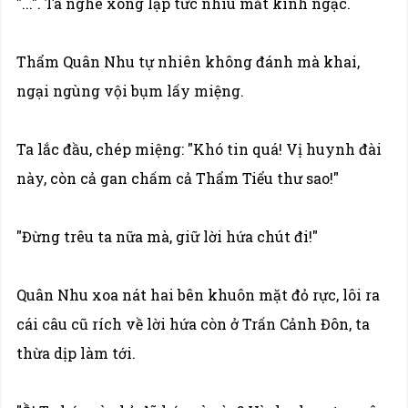
"...". Ta nghe xong lập tức nhíu mắt kinh ngạc.
Thẩm Quân Nhu tự nhiên không đánh mà khai,
ngại ngùng vội bụm lấy miệng.
Ta lắc đầu, chép miệng: "Khó tin quá! Vị huynh đài
này, còn cả gan chấm cả Thẩm Tiểu thư sao!"
"Đừng trêu ta nữa mà, giữ lời hứa chút đi!"
Quân Nhu xoa nát hai bên khuôn mặt đỏ rực, lôi ra
cái câu cũ rích về lời hứa còn ở Trấn Cảnh Đôn, ta
thừa dịp làm tới.