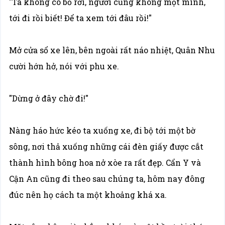
"Ta không có bỏ rơi, ngươi cũng không một mình,
tới đi rồi biết! Để ta xem tới đâu rồi!"
Mở cửa sổ xe lên, bên ngoài rất náo nhiệt, Quân Nhu
cười hớn hở, nói với phu xe.
"Dừng ở đây chờ đi!"
Nàng háo hức kéo ta xuống xe, đi bộ tới một bờ
sông, nơi thả xuống những cái đèn giấy được cắt
thành hình bông hoa nở xòe ra rất đẹp. Cẩn Y và
Cận An cũng đi theo sau chúng ta, hôm nay đông
đúc nên họ cách ta một khoảng khá xa.