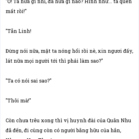
"Ồ! Ta hứa gì nhỉ, đã hứa gì nào? Hình như... ta quên
mất rồi!"
"Tẫn Linh!
Đừng nói nữa, mặt ta nóng hổi rồi nè, xin ngươi đấy,
lát nữa mọi người tới thì phải làm sao?"
"Ta có nói sai sao?"
"Thôi mà!"
Còn chưa trêu xong thì vị huynh đài của Quân Nhu
đã đến, đi cùng còn có người bằng hữu của hắn,