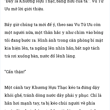
"Đây là Khương Hựu Thạc, bằng hữu của ta.". Vu Tử
Ưu mở lời giới thiệu.
Bấy giờ chúng ta mới để ý, theo sau Vu Tử Ưu còn
một người nữa, một thân hắc y như chìm vào bóng
tối đang bước ra. Hình ảnh trong căn phòng bí mật
kia hiện lên, ta ngẩng lên nhìn hắn, bất ngờ tách
trà rơi xuống bàn, nước đổ lênh láng.
"Cẩn thận!"
Một cánh tay Khương Hựu Thạc kéo ta đứng dậy
khỏi ghế, tránh dòng nước dây phải y phục. Chỉ là
hắn hơi mạnh tay, ta bị kéo chúi người về phía