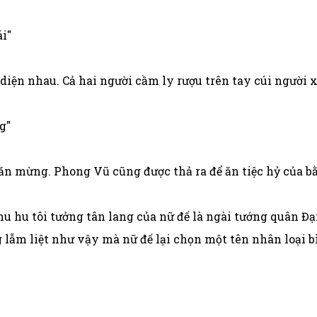
ái"
diện nhau. Cả hai người cầm ly rượu trên tay cúi người 
g"
ăn mừng. Phong Vũ cũng được thả ra để ăn tiệc hỷ của b
hu hu tôi tưởng tân lang của nữ đế là ngài tướng quân Đại
 lẫm liệt như vậy mà nữ đế lại chọn một tên nhân loại 