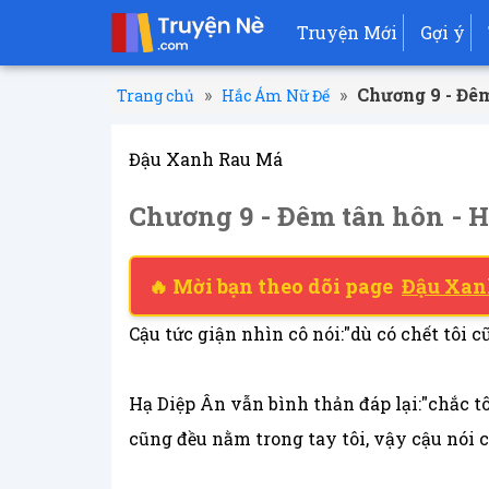
Truyện Mới
Gợi ý
»
»
Chương 9 - Đê
Trang chủ
Hắc Ám Nữ Đế
Đậu Xanh Rau Má
Chương 9 - Đêm tân hôn - 
🔥 Mời bạn theo dõi page
Đậu Xan
Cậu tức giận nhìn cô nói:"dù có chết tôi
Hạ Diệp Ân vẫn bình thản đáp lại:"chắc t
cũng đều nằm trong tay tôi, vậy cậu nói c