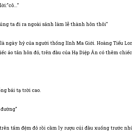
i:"cô..."
úng ta đi ra ngoài sảnh làm lễ thành hôn thôi"
là ngày hỷ của người thống lĩnh Ma Giới. Hoàng Tiểu Lo
iếc áo tân hôn đỏ, trên đầu của Hạ Diệp Ân có thêm chiế
g bái tạ trời cao.
o đường"
trên tấm đệm đỏ rồi cầm ly rượu cúi đầu xuống trước nh