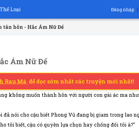
Thể Loại
|
Đăng nhập
m tân hôn - Hắc Ám Nữ Đế
Hắc Ám Nữ Đế
h Rau Má
để đọc sớm nhất các truyện mới nhất!
 cũng không muốn thành hôn với người con gái ác ma như
ôi đã nói cho cậu biết Phong Vũ đang bị giam trong lao n
ho tôi biết, cậu có quyền lựa chọn hay chống đối tôi à?"