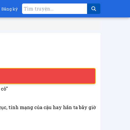
Đăng ký
 cô"
gục, tính mạng của cậu hay hắn ta bây giờ