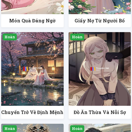
Món Quà Đáng Ngờ
Giấy Nợ Từ Người Bố
Chuyến Trở Về Định Mệnh
Đồ Ăn Thừa Và Nỗi Sợ