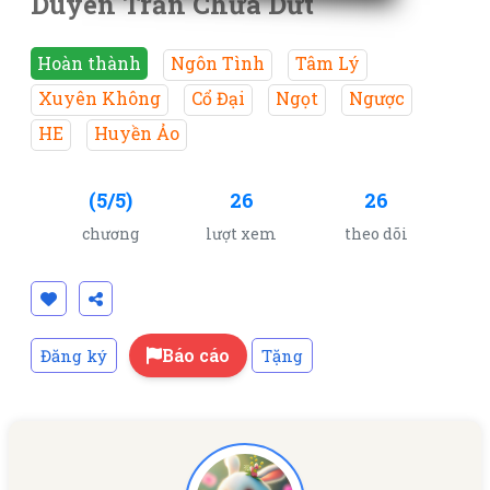
Duyên Trần Chưa Dứt
Hoàn thành
Ngôn Tình
Tâm Lý
Xuyên Không
Cổ Đại
Ngọt
Ngược
HE
Huyền Ảo
(5/5)
26
26
chương
lượt xem
theo dõi
Báo cáo
Đăng ký
Tặng