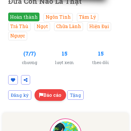
Đứa Con Nào Là Thật
Hoàn thành
Ngôn Tình
Tâm Lý
Trả Thù
Ngọt
Chữa Lành
Hiện Đại
Ngược
(7/7)
15
15
chương
lượt xem
theo dõi
Báo cáo
Đăng ký
Tặng