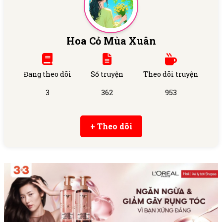
Hoa Cỏ Mùa Xuân
Đang theo dõi
Số truyện
Theo dõi truyện
3
362
953
+ Theo dõi