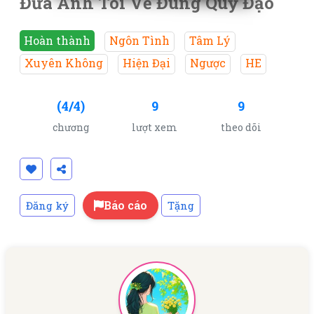
Đưa Anh Tôi Về Đúng Quỹ Đạo
Hoàn thành
Ngôn Tình
Tâm Lý
Xuyên Không
Hiện Đại
Ngược
HE
(4/4)
9
9
chương
lượt xem
theo dõi
Báo cáo
Đăng ký
Tặng