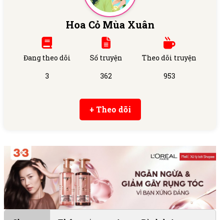
Hoa Cỏ Mùa Xuân
Đang theo dõi
Số truyện
Theo dõi truyện
3
362
953
+ Theo dõi