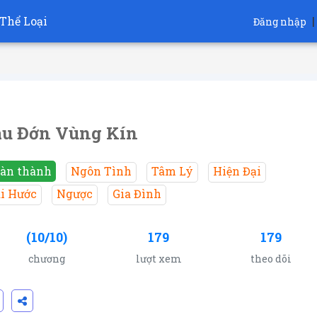
Thể Loại
|
Đăng nhập
u Đớn Vùng Kín
àn thành
Ngôn Tình
Tâm Lý
Hiện Đại
i Hước
Ngược
Gia Đình
(10/10)
179
179
chương
lượt xem
theo dõi