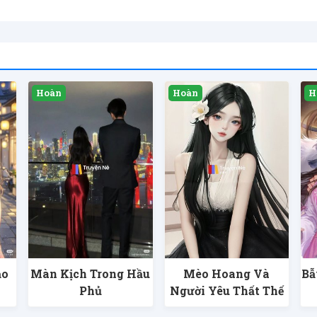
ảo
Màn Kịch Trong Hầu
Mèo Hoang Và
Bẫ
Phủ
Người Yêu Thất Thế