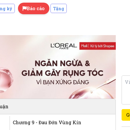
Báo cáo
ng ký
Tặng
luận
G
Chương 9 - Đau Đớn Vùng Kín