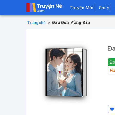
Truyện Mới
Gợi ý
»
Đau Đớn Vùng Kín
Trang chủ
Đa
Ho
Hà