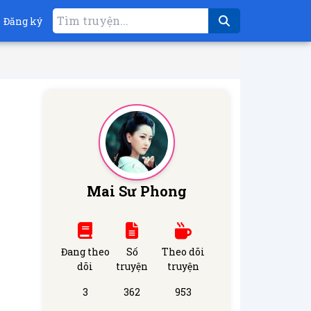
Đăng ký
Mai Sư Phong
Đang theo
Số
Theo dõi
dõi
truyện
truyện
3
362
953