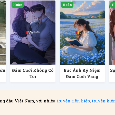
Cứu
Đám Cưới Không Có
Bức Ảnh Kỷ Niệm
Sự
Tôi
Đám Cưới Vàng
ng đầu Việt Nam, với nhiều
truyện tiên hiệp
,
truyện kiế